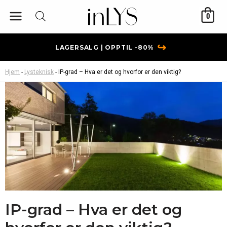
Hopp
0
rett
til
innholdet
↪
LAGERSALG | OPPTIL -80%
Hjem
-
Lysteknisk
-
IP-grad – Hva er det og hvorfor er den viktig?
IP-grad – Hva er det og