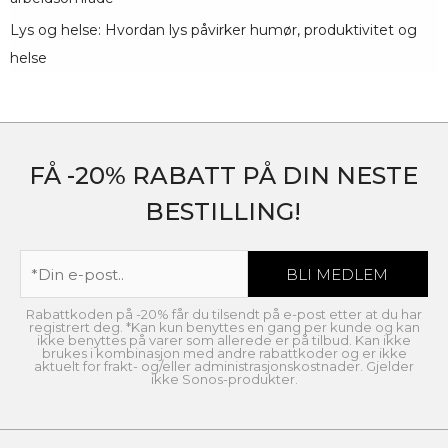
Lys og helse: Hvordan lys påvirker humør, produktivitet og
helse
FÅ -20% RABATT PÅ DIN NESTE
BESTILLING!
Rabattkoden på -20% får du tilsendt på e-post etter at du har
registrert deg. *Kan kun benyttes en gang per kunde og kan
ikke benyttes på varer som allerede er på tilbud. Kan ikke
brukes i kombinasjon med andre rabattkoder og er ikke
aktuelt for frakt- og/eller administrasjonskostnader. Gjelder
ikke Sonos-produkter.