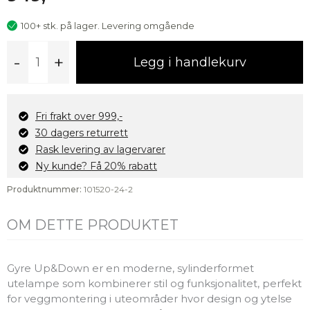
100+ stk. på lager. Levering omgående
Gyre
-
+
Legg i handlekurv
Up&Down
LED
utelampe
vegg,
Fri frakt over 999,-
sort
30 dagers returrett
antall
Rask levering av lagervarer
Ny kunde? Få 20% rabatt
Produktnummer:
101520-24-2
OM DETTE PRODUKTET
Gyre Up&Down er en moderne, sylinderformet
utelampe som kombinerer stil og funksjonalitet, perfekt
for veggmontering i uteområder hvor design og ytelse