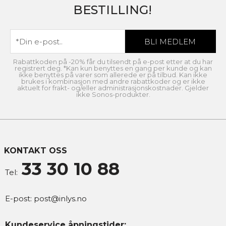
Systemeffekt [W]
10
BESTILLING!
Lyseffekt [lm/W]
76
Strøm LED [mA]
230
MONTERING / TILKOBLING
Rabattkoden på -20% får du tilsendt på e-post etter at du har
registrert deg. *Kan kun benyttes en gang per kunde og kan
ikke benyttes på varer som allerede er på tilbud. Kan ikke
Tilkobling
Hurtigkobling
brukes i kombinasjon med andre rabattkoder og er ikke
aktuelt for frakt- og/eller administrasjonskostnader. Gjelder
ikke Sonos-produkter.
Montering
Vegg
KONTAKT OSS
33 30 10 88
Tel:
E-post:
post@inlys.no
Kundeservice åpningstider: