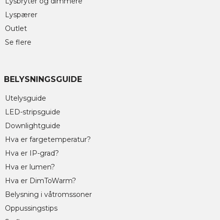
Lysbryter og dimmere
Lyspærer
Outlet
Se flere
BELYSNINGSGUIDE
Utelysguide
LED-stripsguide
Downlightguide
Hva er fargetemperatur?
Hva er IP-grad?
Hva er lumen?
Hva er DimToWarm?
Belysning i våtromssoner
Oppussingstips