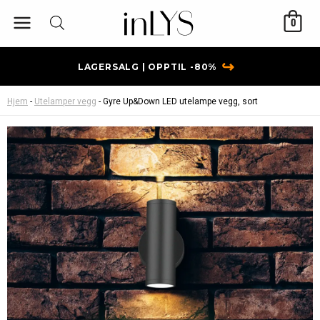
Hopp
0
rett
til
innholdet
↪
LAGERSALG | OPPTIL -80%
Hjem
-
Utelamper vegg
-
Gyre Up&Down LED utelampe vegg, sort