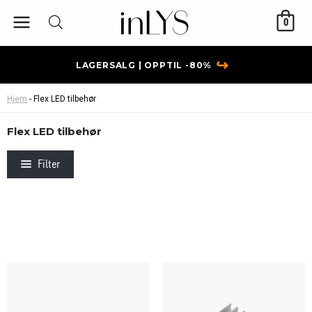
Hopp
0
rett
til
innholdet
↪
LAGERSALG | OPPTIL -80%
Hjem
-
Flex LED tilbehør
Flex LED tilbehør
Filter