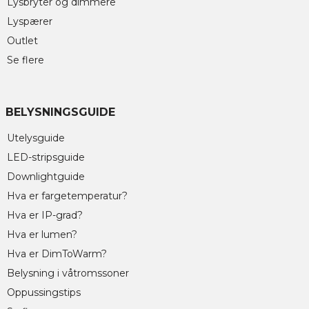
Lysbryter og dimmere
Lyspærer
Outlet
Se flere
BELYSNINGSGUIDE
Utelysguide
LED-stripsguide
Downlightguide
Hva er fargetemperatur?
Hva er IP-grad?
Hva er lumen?
Hva er DimToWarm?
Belysning i våtromssoner
Oppussingstips