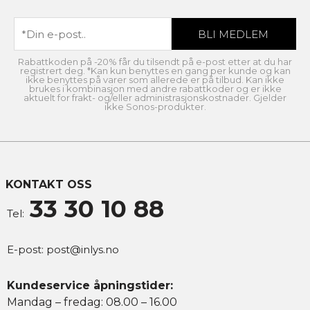
Rabattkoden på -20% får du tilsendt på e-post etter at du har
registrert deg. *Kan kun benyttes en gang per kunde og kan
ikke benyttes på varer som allerede er på tilbud. Kan ikke
brukes i kombinasjon med andre rabattkoder og er ikke
aktuelt for frakt- og/eller administrasjonskostnader. Gjelder
ikke Sonos-produkter.
KONTAKT OSS
33 30 10 88
Tel:
E-post:
post@inlys.no
Kundeservice åpningstider:
Mandag – fredag: 08.00 – 16.00