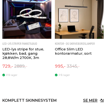
LED-LYS STRIPER PAKKETILBUD
KONTOR- OG SKRIVEBORDSLAMPER
LED-lys stripe for stue,
Office Slim LED
kjøkken, bad, gang
kontorarmatur, sort
28,8W/m 2700K, 3m
729,-
2889,-
995,-
3345,-
På lager
På lager
KOMPLETT SKINNESYSTEM
SE MER