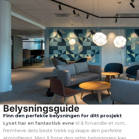
Belysningsguide
Finn den perfekte belysningen for ditt prosjekt
Lyset har en fantastisk evne
til å forvandle et rom,
fremheve dets beste trekk og skape den perfekte
atmosfæren. Men å finne den rette belysningen kan