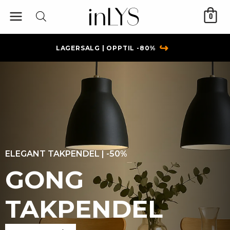
Hopp
0
rett
til
innholdet
↪
LAGERSALG | OPPTIL -80%
ELEGANT TAKPENDEL | -50%
GONG
TAKPENDEL