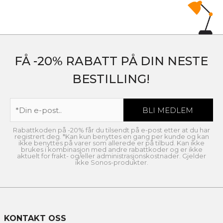
FÅ -20% RABATT PÅ DIN NESTE
BESTILLING!
Rabattkoden på -20% får du tilsendt på e-post etter at du har
registrert deg. *Kan kun benyttes en gang per kunde og kan
ikke benyttes på varer som allerede er på tilbud. Kan ikke
brukes i kombinasjon med andre rabattkoder og er ikke
aktuelt for frakt- og/eller administrasjonskostnader. Gjelder
ikke Sonos-produkter.
KONTAKT OSS