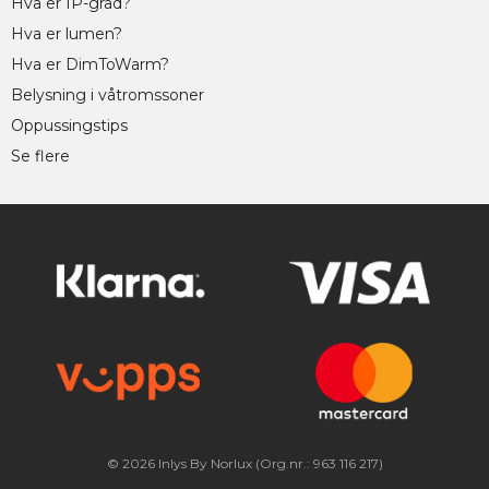
Hva er IP-grad?
Hva er lumen?
Hva er DimToWarm?
Belysning i våtromssoner
Oppussingstips
Se flere
© 2026 Inlys By Norlux (Org.nr.: 963 116 217)