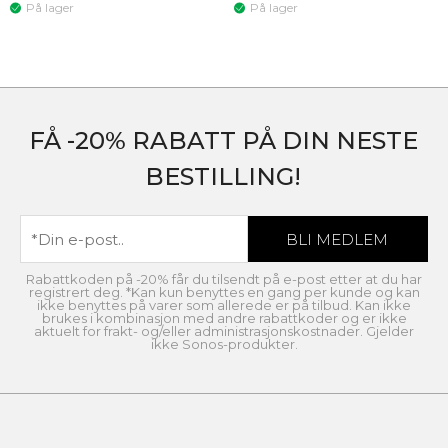
På lager
På lager
FÅ -20% RABATT PÅ DIN NESTE
BESTILLING!
Rabattkoden på -20% får du tilsendt på e-post etter at du har
registrert deg. *Kan kun benyttes en gang per kunde og kan
ikke benyttes på varer som allerede er på tilbud. Kan ikke
brukes i kombinasjon med andre rabattkoder og er ikke
aktuelt for frakt- og/eller administrasjonskostnader. Gjelder
ikke Sonos-produkter.