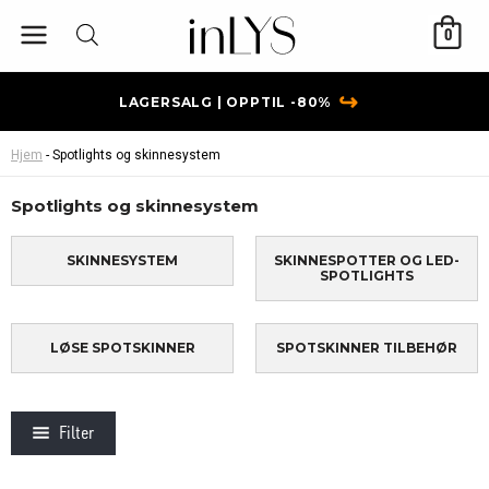
Hopp
0
rett
til
innholdet
↪
LAGERSALG | OPPTIL -80%
Hjem
-
Spotlights og skinnesystem
Spotlights og skinnesystem
SKINNESYSTEM
SKINNESPOTTER OG LED-
SPOTLIGHTS
LØSE SPOTSKINNER
SPOTSKINNER TILBEHØR
Filter