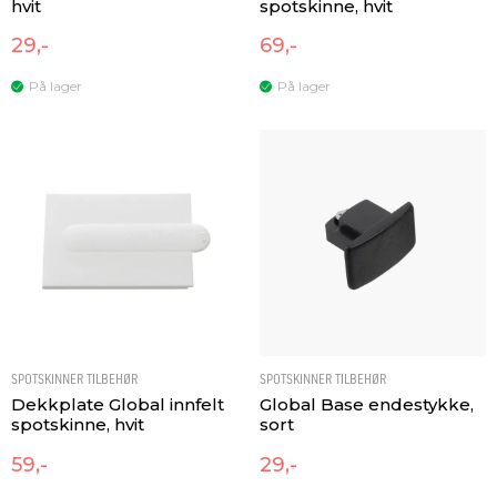
hvit
spotskinne, hvit
29,-
69,-
På lager
På lager
SPOTSKINNER TILBEHØR
SPOTSKINNER TILBEHØR
Dekkplate Global innfelt
Global Base endestykke,
spotskinne, hvit
sort
59,-
29,-