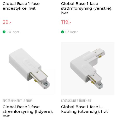
Global Base 1-fase
Global Base 1-fase
endestykke, hvit
strømforsyning (venstre),
hvit
29,-
119,-
På lager
På lager
SPOTSKINNER TILBEHØR
SPOTSKINNER TILBEHØR
Global Base 1-fase
Global Base 1-fase L-
strømforsyning (høyere),
kobling (utvendig), hvit
hvit