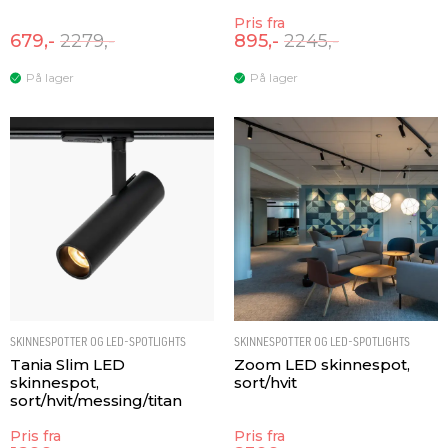
Pris fra
679,-
2279,-
895,-
2245,-
På lager
På lager
SKINNESPOTTER OG LED-SPOTLIGHTS
SKINNESPOTTER OG LED-SPOTLIGHTS
Tania Slim LED
Zoom LED skinnespot,
skinnespot,
sort/hvit
sort/hvit/messing/titan
Pris fra
Pris fra