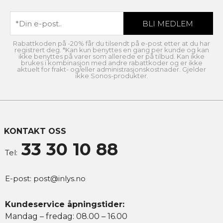
Rabattkoden på -20% får du tilsendt på e-post etter at du har
registrert deg. *Kan kun benyttes en gang per kunde og kan
ikke benyttes på varer som allerede er på tilbud. Kan ikke
brukes i kombinasjon med andre rabattkoder og er ikke
aktuelt for frakt- og/eller administrasjonskostnader. Gjelder
ikke Sonos-produkter.
KONTAKT OSS
33 30 10 88
Tel:
E-post:
post@inlys.no
Kundeservice åpningstider:
Mandag – fredag: 08.00 – 16.00