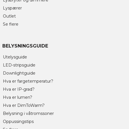
Lysbryter og dimmere
Lyspærer
Outlet
Se flere
BELYSNINGSGUIDE
Utelysguide
LED-stripsguide
Downlightguide
Hva er fargetemperatur?
Hva er IP-grad?
Hva er lumen?
Hva er DimToWarm?
Belysning i våtromssoner
Oppussingstips