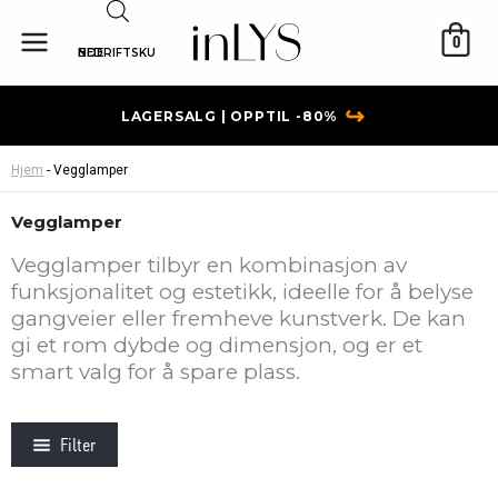
Hopp
rett
0
BEDRIFTSKUNDE
til
innholdet
↪
LAGERSALG | OPPTIL -80%
Hjem
-
Vegglamper
Vegglamper
Vegglamper tilbyr en kombinasjon av
funksjonalitet og estetikk, ideelle for å belyse
gangveier eller fremheve kunstverk. De kan
gi et rom dybde og dimensjon, og er et
smart valg for å spare plass.
Filter