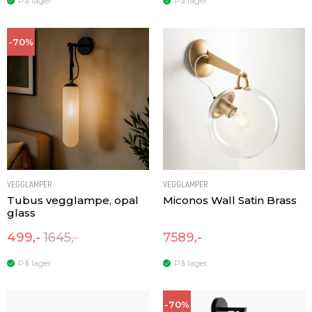
På lager
På lager
-70%
VEGGLAMPER
VEGGLAMPER
Tubus vegglampe, opal
Miconos Wall Satin Brass
glass
499,-
1645,-
7589,-
På lager
På lager
-70%