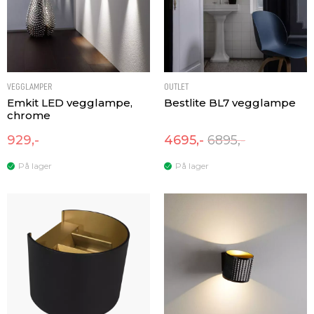
VEGGLAMPER
OUTLET
Emkit LED vegglampe,
Bestlite BL7 vegglampe
chrome
929,-
4695,-
6895,-
På lager
På lager