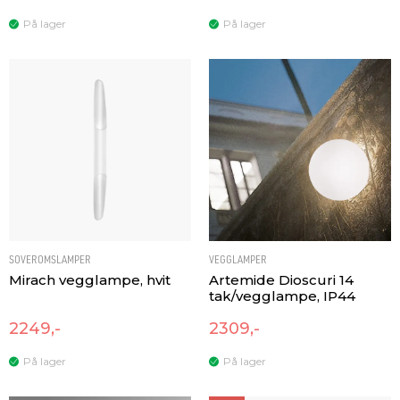
På lager
På lager
SOVEROMSLAMPER
VEGGLAMPER
Mirach vegglampe, hvit
Artemide Dioscuri 14
tak/vegglampe, IP44
2249,-
2309,-
På lager
På lager