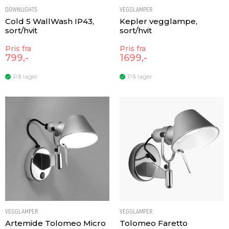
DOWNLIGHTS
VEGGLAMPER
Cold 5 WallWash IP43,
Kepler vegglampe,
sort/hvit
sort/hvit
Pris fra
Pris fra
799,-
1699,-
På lager
På lager
VEGGLAMPER
VEGGLAMPER
Artemide Tolomeo Micro
Tolomeo Faretto