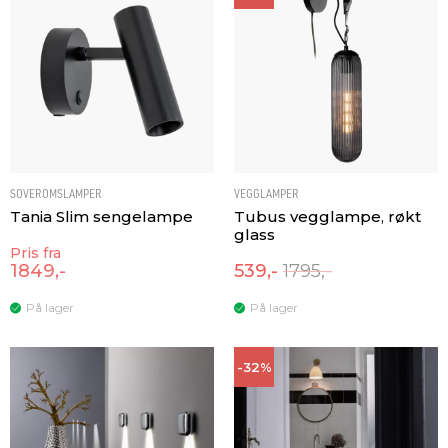
SOVEROMSLAMPER
VEGGLAMPER
Tania Slim sengelampe
Tubus vegglampe, røkt
glass
Pris fra
1849,-
539,-
1795,-
På lager
På lager
-32%