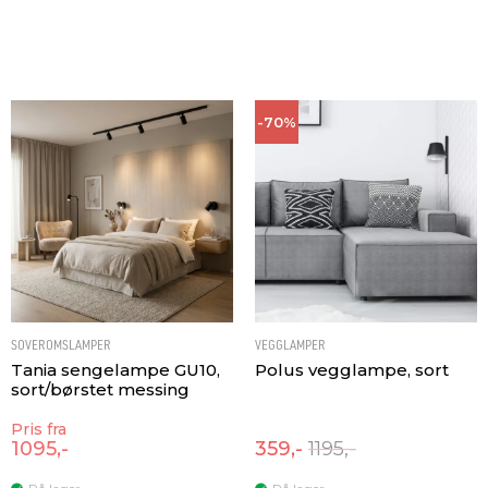
-70%
SOVEROMSLAMPER
VEGGLAMPER
Tania sengelampe GU10,
Polus vegglampe, sort
sort/børstet messing
Pris fra
1095,-
359,-
1195,-