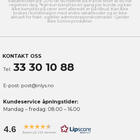
Rabattkoden på -20% får du tilsendt på e-post etter at du har
registrert deg. *Kan kun benyttes en gang per kunde og kan
ikke benyttes på varer som allerede er på tilbud. Kan ikke
brukes i kombinasjon med andre rabattkoder og er ikke
aktuelt for frakt- og/eller administrasjonskostnader. Gjelder
ikke Sonos-produkter.
KONTAKT OSS
33 30 10 88
Tel:
E-post:
post@inlys.no
Kundeservice åpningstider:
Mandag – fredag: 08.00 – 16.00
4.6
Basert på 134 stemmer