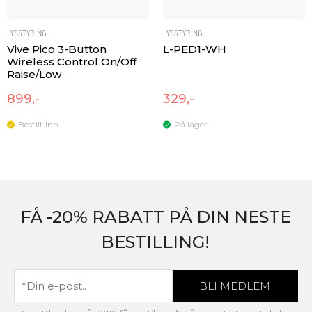
LYSSTYRING
LYSSTYRING
Vive Pico 3-Button
L-PED1-WH
Wireless Control On/Off
Raise/Low
899,-
329,-
Bestilt inn
På lager
FÅ -20% RABATT PÅ DIN NESTE
BESTILLING!