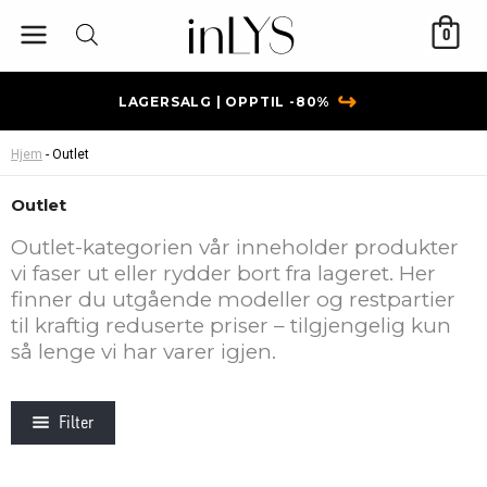
Hopp
0
rett
til
innholdet
↪
LAGERSALG | OPPTIL -80%
Hjem
-
Outlet
Outlet
Outlet-kategorien vår inneholder produkter
vi fas­er ut eller rydder bort fra lageret. Her
finner du utgående modeller og restpartier
til kraftig reduserte priser – tilgjengelig kun
så lenge vi har varer igjen.
Filter