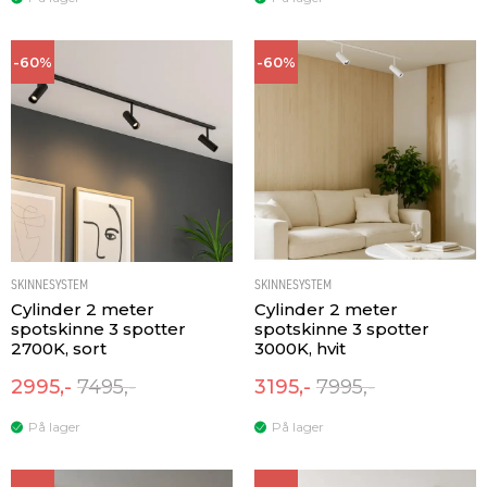
-60%
-60%
SKINNESYSTEM
SKINNESYSTEM
Cylinder 2 meter
Cylinder 2 meter
spotskinne 3 spotter
spotskinne 3 spotter
2700K, sort
3000K, hvit
2995,-
7495,-
3195,-
7995,-
På lager
På lager