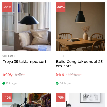
-35%
-60%
STUELAMPER
OUTLET
Freya 35 taklampe, sort
Belid Gong takpendel 25
cm, sort
649,-
999,-
999,-
2495,-
På lager
På lager
-40%
-75%