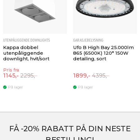
UTENPÅLIGGENDE DOWNLIGHTS
GARASJEBELYSNING
Kappa dobbel
Ufo B High Bay 25.000lm
utenpåliggende
865 (6500K) 120° 150W
downlight, hvit/sort
detailing, sort
Pris fra
1145,-
2295,-
1899,-
4395,-
På lager
På lager
FÅ -20% RABATT PÅ DIN NESTE
BESTILLING!