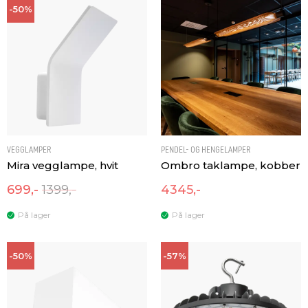
-50%
VEGGLAMPER
PENDEL- OG HENGELAMPER
Mira vegglampe, hvit
Ombro taklampe, kobber
699,-
1399,-
4345,-
På lager
På lager
-50%
-57%