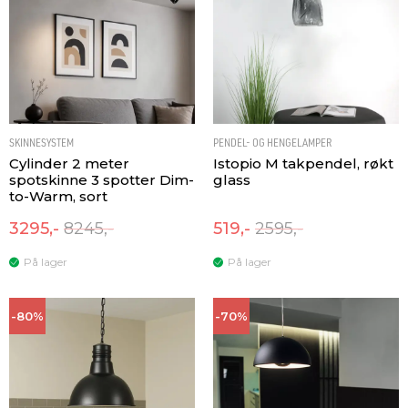
SKINNESYSTEM
PENDEL- OG HENGELAMPER
Cylinder 2 meter
Istopio M takpendel, røkt
spotskinne 3 spotter Dim-
glass
to-Warm, sort
3295,-
8245,-
519,-
2595,-
På lager
På lager
-80%
-70%