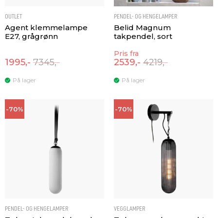
OUTLET
PENDEL- OG HENGELAMPER
Agent klemmelampe
Belid Magnum
E27, grågrønn
takpendel, sort
Pris fra
1995,-
7345,-
2539,-
4219,-
På lager
På lager
-70%
-70%
PENDEL- OG HENGELAMPER
VEGGLAMPER