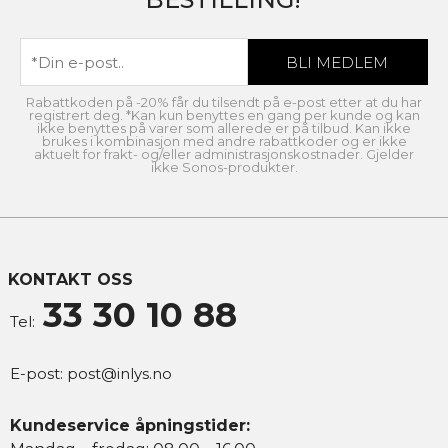
Rabattkoden på -20% får du tilsendt på e-post etter at du har
registrert deg. *Kan kun benyttes en gang per kunde og kan
ikke benyttes på varer som allerede er på tilbud. Kan ikke
brukes i kombinasjon med andre rabattkoder og er ikke
aktuelt for frakt- og/eller administrasjonskostnader. Gjelder
ikke Sonos-produkter.
KONTAKT OSS
33 30 10 88
Tel:
E-post:
post@inlys.no
Kundeservice åpningstider: