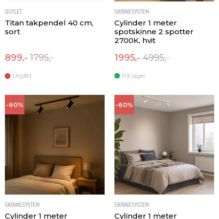
OUTLET
SKINNESYSTEM
Titan takpendel 40 cm,
Cylinder 1 meter
sort
spotskinne 2 spotter
2700K, hvit
899,-
1795,-
1995,-
4995,-
Utgått
På lager
-60%
-60%
SKINNESYSTEM
SKINNESYSTEM
Cylinder 1 meter
Cylinder 1 meter