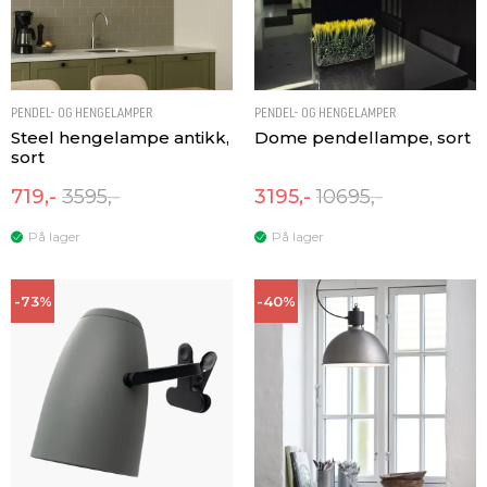
PENDEL- OG HENGELAMPER
PENDEL- OG HENGELAMPER
Steel hengelampe antikk,
Dome pendellampe, sort
sort
719,-
3595,-
3195,-
10695,-
På lager
På lager
-73%
-40%