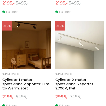
2195,-
5495,-
2195,-
5495,-
På lager
På lager
-60%
-60%
SKINNESYSTEM
SKINNESYSTEM
Cylinder 1 meter
Cylinder 2 meter
spotskinne 2 spotter Dim-
spotskinne 3 spotter
to-Warm, sort
2700K, hvit
2195,-
5495,-
2995,-
7495,-
På lager
På lager