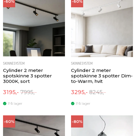
-60%
-60%
SKINNESYSTEM
SKINNESYSTEM
Cylinder 2 meter
Cylinder 2 meter
spotskinne 3 spotter
spotskinne 3 spotter Dim-
3000K, sort
to-Warm, hvit
3195,-
7995,-
3295,-
8245,-
På lager
På lager
-60%
-80%