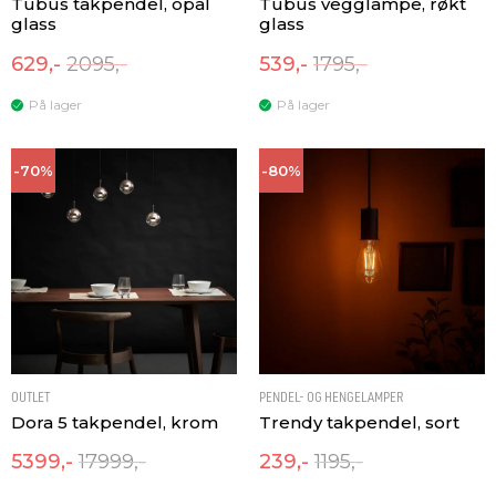
Tubus takpendel, opal
Tubus vegglampe, røkt
glass
glass
629,-
2095,-
539,-
1795,-
På lager
På lager
-70%
-80%
OUTLET
PENDEL- OG HENGELAMPER
Dora 5 takpendel, krom
Trendy takpendel, sort
5399,-
17999,-
239,-
1195,-