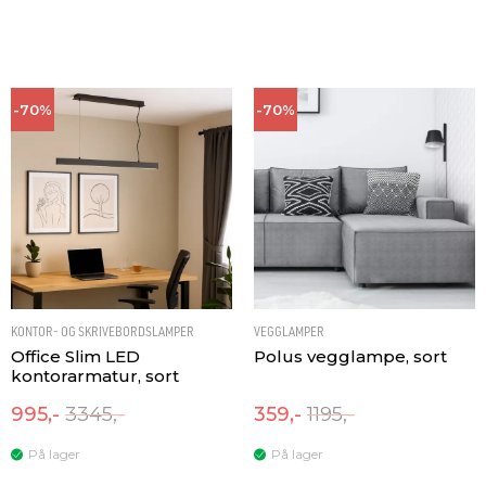
-70%
-70%
KONTOR- OG SKRIVEBORDSLAMPER
VEGGLAMPER
Office Slim LED
Polus vegglampe, sort
kontorarmatur, sort
995,-
3345,-
359,-
1195,-
På lager
På lager