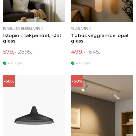
PENDEL- OG HENGELAMPER
VEGGLAMPER
Istopio L takpendel, røkt
Tubus vegglampe, opal
glass
glass
579,-
2895,-
499,-
1645,-
På lager
På lager
-50%
-60%