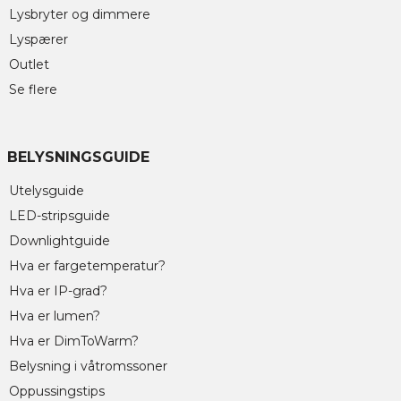
Lysbryter og dimmere
Lyspærer
Outlet
Se flere
BELYSNINGSGUIDE
Utelysguide
LED-stripsguide
Downlightguide
Hva er fargetemperatur?
Hva er IP-grad?
Hva er lumen?
Hva er DimToWarm?
Belysning i våtromssoner
Oppussingstips