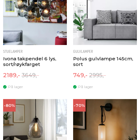
STUELAMPER
GULVLAMPER
Ivona takpendel 6 lys,
Polus gulvlampe 145cm,
sort/røykfarget
sort
2189,-
3649,-
749,-
2995,-
På lager
På lager
-80%
-70%