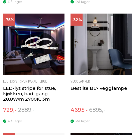
På lager
På lager
-75%
-32%
LED-LYS STRIPER PAKKETILBUD
VEGGLAMPER
LED-lys stripe for stue,
Bestlite BL7 vegglampe
kjøkken, bad, gang
28,8W/m 2700K, 3m
729,-
2889,-
4695,-
6895,-
På lager
På lager