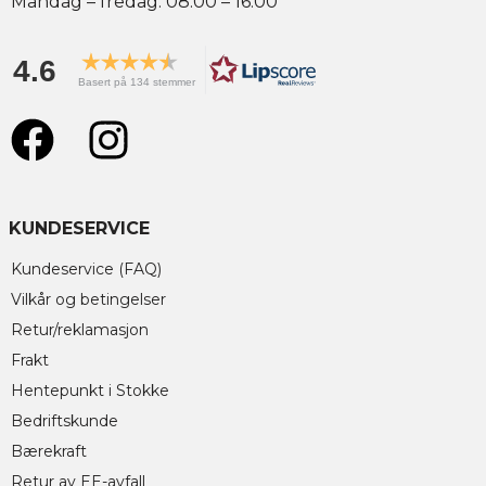
Mandag – fredag: 08.00 – 16.00
4.6
Basert på 134 stemmer
KUNDESERVICE
Kundeservice (FAQ)
Vilkår og betingelser
Retur/reklamasjon
Frakt
Hentepunkt i Stokke
Bedriftskunde
Bærekraft
Retur av EE-avfall