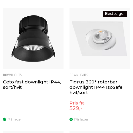
Bestselger
DOWNLIGHTS
DOWNLIGHTS
Ceto fast downlight IP44,
Tigrus 360° roterbar
sort/hvit
downlight IP44 IsoSafe,
hvit/sort
Pris fra
529,-
På lager
På lager