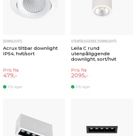
DOWNLIGHTS
UTENPÅLIGGENDE DOWNLIGHTS
Acrux tiltbar downlight
Leila C rund
IP54, hvit/sort
utenpåliggende
downlight, sort/hvit
Pris fra
Pris fra
479,-
2095,-
På lager
På lager