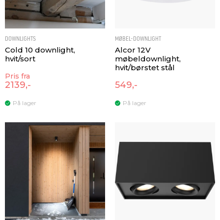
DOWNLIGHTS
MØBEL-DOWNLIGHT
Cold 10 downlight,
Alcor 12V
hvit/sort
møbeldownlight,
hvit/børstet stål
Pris fra
2139,-
549,-
På lager
På lager