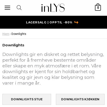
Hopp
0
rett
til
innholdet
↪
LAGERSALG | OPPTIL -80%
Hjem
-
Downlights
Downlights
Downlights gir en diskret og rettet belysning,
perfekt for å fremheve bestemte områder
eller skape en myk atmosfære i et rom. Våre
downlights er kjent for sin holdbarhet og
kvalitet og gir jevn og klar belysning som
varer i mange år.
DOWNLIGHTS STUE
DOWNLIGHTS KJØKKEN