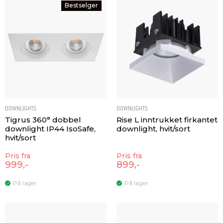
Bestselger
DOWNLIGHTS
DOWNLIGHTS
Tigrus 360° dobbel
Rise L inntrukket firkantet
downlight IP44 IsoSafe,
downlight, hvit/sort
hvit/sort
Pris fra
Pris fra
999,-
899,-
På lager
På lager