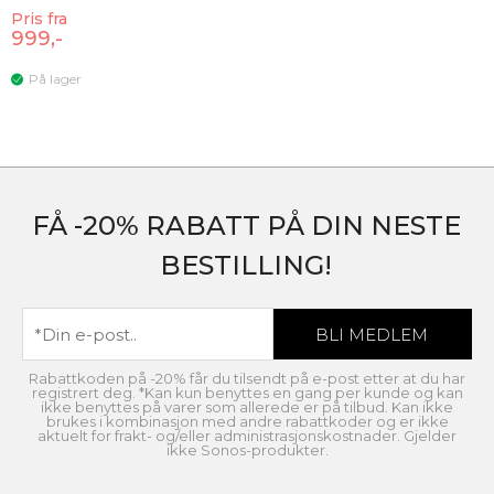
Pris fra
999,-
På lager
FÅ -20% RABATT PÅ DIN NESTE
BESTILLING!
Rabattkoden på -20% får du tilsendt på e-post etter at du har
registrert deg. *Kan kun benyttes en gang per kunde og kan
ikke benyttes på varer som allerede er på tilbud. Kan ikke
brukes i kombinasjon med andre rabattkoder og er ikke
aktuelt for frakt- og/eller administrasjonskostnader. Gjelder
ikke Sonos-produkter.