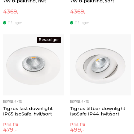
7W 8-pakning, hvit
7W 8-pakning, sort
4369,-
4369,-
På lager
På lager
Bestselger
DOWNLIGHTS
DOWNLIGHTS
Tigrus fast downlight
Tigrus tiltbar downlight
IP65 IsoSafe, hvit/sort
IsoSafe IP44, hvit/sort
Pris fra
Pris fra
479,-
499,-