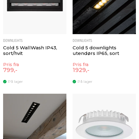
DOWNLIGHTS
DOWNLIGHTS
Cold 5 WallWash IP43,
Cold 5 downlights
sort/hvit
utendørs IP65, sort
Pris fra
Pris fra
799,-
1929,-
På lager
På lager