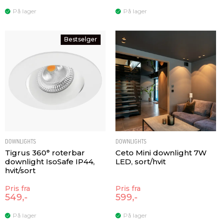
På lager
På lager
Bestselger
DOWNLIGHTS
DOWNLIGHTS
Tigrus 360° roterbar
Ceto Mini downlight 7W
downlight IsoSafe IP44,
LED, sort/hvit
hvit/sort
Pris fra
Pris fra
549,-
599,-
På lager
På lager