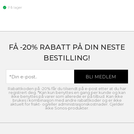
På lager
FÅ -20% RABATT PÅ DIN NESTE
BESTILLING!
Rabattkoden på -20% får du tilsendt på e-post etter at du har
registrert deg. *Kan kun benyttes en gang per kunde og kan
ikke benyttes på varer som allerede er på tilbud. Kan ikke
brukes i kombinasjon med andre rabattkoder og er ikke
aktuelt for frakt- og/eller administrasjonskostnader. Gjelder
ikke Sonos-produkter.