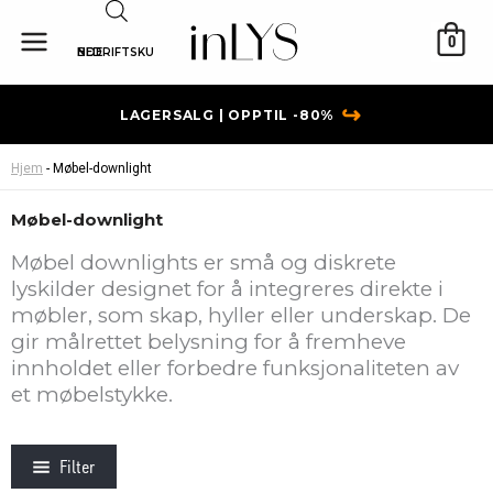
Hopp
rett
0
BEDRIFTSKUNDE
til
innholdet
↪
LAGERSALG | OPPTIL -80%
Hjem
-
Møbel-downlight
Møbel-downlight
Møbel downlights er små og diskrete
lyskilder designet for å integreres direkte i
møbler, som skap, hyller eller underskap. De
gir målrettet belysning for å fremheve
innholdet eller forbedre funksjonaliteten av
et møbelstykke.
Filter