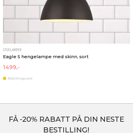
Lyskilde
Lyskilde ikke inkludert
Optikk
Ingen
MONTERING / TILKOBLING
Montering
Nedhengt
STUELAMPER
Eagle S hengelampe med skinn, sort
1499,-
Bestillingsvare
FÅ -20% RABATT PÅ DIN NESTE
BESTILLING!