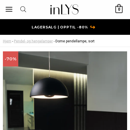
Hopp
0
rett
til
innholdet
↪
LAGERSALG | OPPTIL -80%
Hjem
-
Pendel- og hengelamper
-
Dome pendellampe, sort
-70%