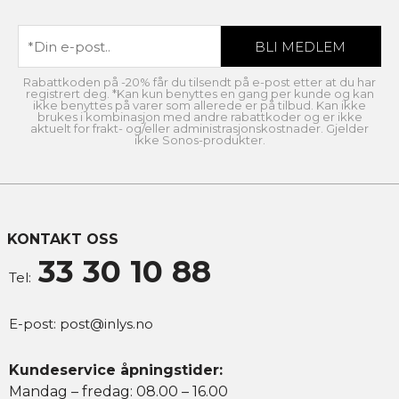
Rabattkoden på -20% får du tilsendt på e-post etter at du har
registrert deg. *Kan kun benyttes en gang per kunde og kan
ikke benyttes på varer som allerede er på tilbud. Kan ikke
brukes i kombinasjon med andre rabattkoder og er ikke
aktuelt for frakt- og/eller administrasjonskostnader. Gjelder
ikke Sonos-produkter.
KONTAKT OSS
33 30 10 88
Tel:
E-post:
post@inlys.no
Kundeservice åpningstider:
Mandag – fredag: 08.00 – 16.00