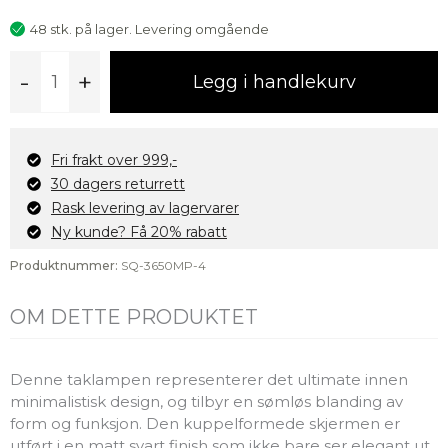
48 stk. på lager. Levering omgående
Dome
-
+
Legg i handlekurv
pendellampe,
sort
antall
Fri frakt over 999,-
30 dagers returrett
Rask levering av lagervarer
Ny kunde? Få 20% rabatt
Produktnummer:
SQ-3650MP-4
OM DETTE PRODUKTET
Denne taklampen representerer det ultimate innen
minimalistisk design, og tilbyr en sømløs blanding av
form og funksjon. Den kuppelformede skjermen er
utført i en matt svart finish som ikke bare ser elegant ut,