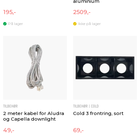
aluminium
195,-
2509,-
På lager
Ikke på lager
TILBEHØR
TILBEHØR | COLD
2 meter kabel for Aludra
Cold 3 frontring, sort
og Capella downlight
49,-
69,-