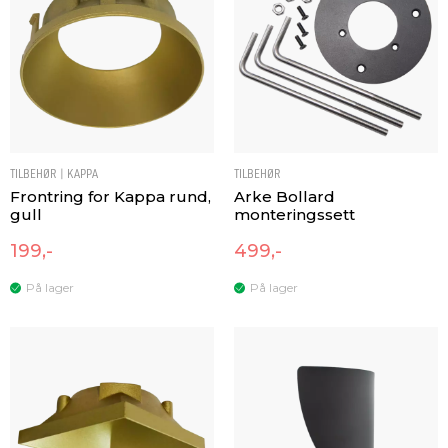
TILBEHØR | KAPPA
TILBEHØR
Frontring for Kappa rund,
Arke Bollard
gull
monteringssett
199,-
499,-
På lager
På lager