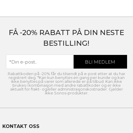
FÅ -20% RABATT PÅ DIN NESTE
BESTILLING!
Rabattkoden på -20% får du tilsendt på e-post etter at du har
registrert deg. *Kan kun benyttes en gang per kunde og kan
ikke benyttes på varer som allerede er på tilbud. Kan ikke
brukes i kombinasjon med andre rabattkoder og er ikke
aktuelt for frakt- og/eller administrasjonskostnader. Gjelder
ikke Sonos-produkter.
KONTAKT OSS