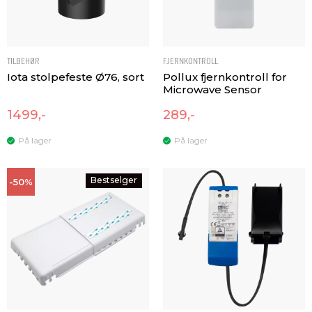
TILBEHØR
FJERNKONTROLL
Iota stolpefeste Ø76, sort
Pollux fjernkontroll for
Microwave Sensor
1499,-
289,-
På lager
På lager
Bestselger
-50%