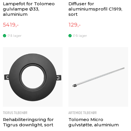
Lampefot for Tolomeo
Diffuser for
gulvlampe Ø33,
aluminiumsprofil C1919,
aluminium
sort
5419,-
129,-
På lager
På lager
TIGRUS TILBEHØR
ARTEMIDE TILBEHØR
Rehabiliteringsring for
Tolomeo Micro
Tigrus downlight, sort
gulvstøtte, aluminium