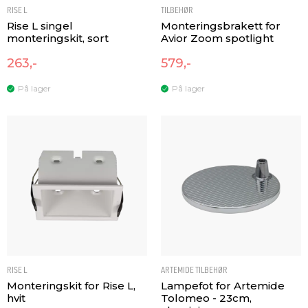
RISE L
TILBEHØR
Rise L singel
Monteringsbrakett for
monteringskit, sort
Avior Zoom spotlight
263,-
579,-
På lager
På lager
RISE L
ARTEMIDE TILBEHØR
Monteringskit for Rise L,
Lampefot for Artemide
hvit
Tolomeo - 23cm,