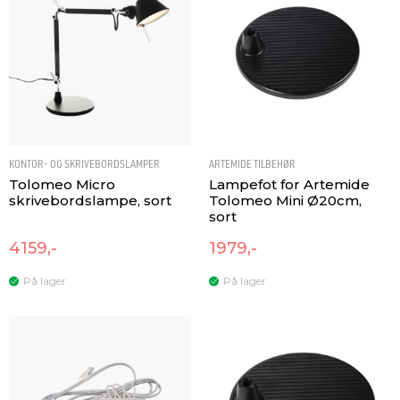
KONTOR- OG SKRIVEBORDSLAMPER
ARTEMIDE TILBEHØR
Tolomeo Micro
Lampefot for Artemide
skrivebordslampe, sort
Tolomeo Mini Ø20cm,
sort
4159,-
1979,-
På lager
På lager