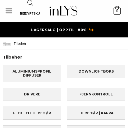
Hopp
rett
0
BEDRIFTSKUNDE
til
innholdet
↪
LAGERSALG | OPPTIL -80%
Hjem
-
Tilbehør
Tilbehør
ALUMINIUMSPROFIL
DOWNLIGHTBOKS
DIFFUSER
DRIVERE
FJERNKONTROLL
FLEX LED TILBEHØR
TILBEHØR | KAPPA