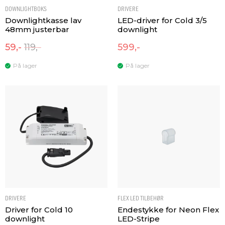
DOWNLIGHTBOKS
DRIVERE
Downlightkasse lav
LED-driver for Cold 3/5
48mm justerbar
downlight
59,-
119,-
599,-
På lager
På lager
DRIVERE
FLEX LED TILBEHØR
Driver for Cold 10
Endestykke for Neon Flex
downlight
LED-Stripe