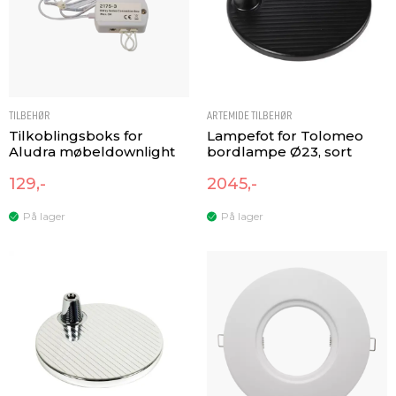
TILBEHØR
ARTEMIDE TILBEHØR
Tilkoblingsboks for
Lampefot for Tolomeo
Aludra møbeldownlight
bordlampe Ø23, sort
129,-
2045,-
På lager
På lager