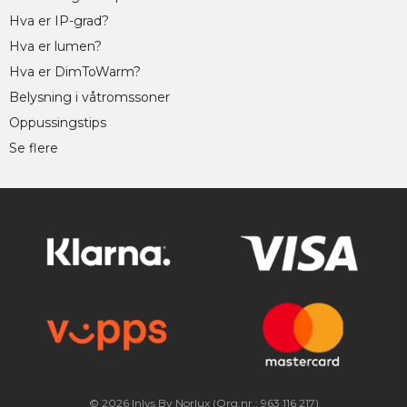
Hva er IP-grad?
Hva er lumen?
Hva er DimToWarm?
Belysning i våtromssoner
Oppussingstips
Se flere
© 2026 Inlys By Norlux (Org.nr.: 963 116 217)