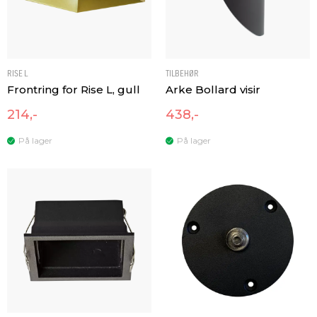
RISE L
TILBEHØR
Frontring for Rise L, gull
Arke Bollard visir
214,-
438,-
På lager
På lager