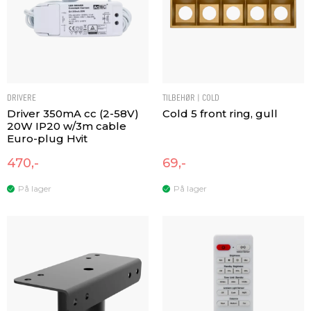
DRIVERE
TILBEHØR | COLD
Driver 350mA cc (2-58V)
Cold 5 front ring, gull
20W IP20 w/3m cable
Euro-plug Hvit
470,-
69,-
På lager
På lager