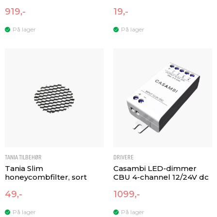
919,-
19,-
På lager
På lager
TANIA TILBEHØR
DRIVERE
Tania Slim
Casambi LED-dimmer
honeycombfilter, sort
CBU 4-channel 12/24V dc
49,-
1099,-
På lager
På lager