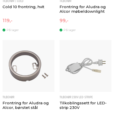
TILBEHØR | COLD
TILBEHØR
Cold 10 frontring, hvit
Frontring for Aludra og
Alcor møbeldownlight
119,-
99,-
På lager
På lager
TILBEHØR
TILBEHØR 230V LED-STRIPE
Frontring for Aludra og
Tilkoblingssett for LED-
Alcor, børstet stål
strip 230V