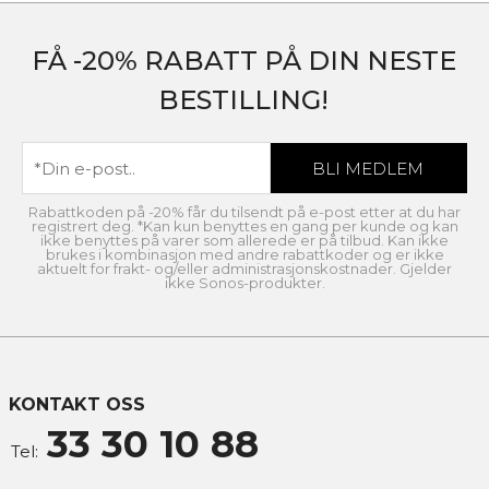
FÅ -20% RABATT PÅ DIN NESTE
BESTILLING!
Rabattkoden på -20% får du tilsendt på e-post etter at du har
registrert deg. *Kan kun benyttes en gang per kunde og kan
ikke benyttes på varer som allerede er på tilbud. Kan ikke
brukes i kombinasjon med andre rabattkoder og er ikke
aktuelt for frakt- og/eller administrasjonskostnader. Gjelder
ikke Sonos-produkter.
KONTAKT OSS
33 30 10 88
Tel: