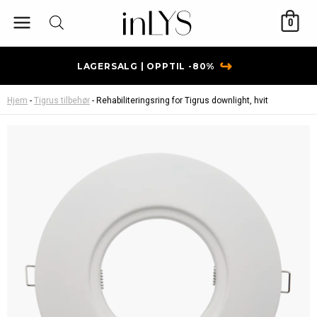
Hopp
0
rett
til
innholdet
↪
LAGERSALG | OPPTIL -80%
Hjem
-
Tigrus tilbehør
-
Rehabiliteringsring for Tigrus downlight, hvit