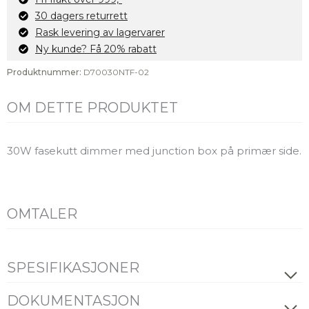
antall
30 dagers returrett
Rask levering av lagervarer
Ny kunde? Få 20% rabatt
Produktnummer:
D70030NTF-02
OM DETTE PRODUKTET
30W fasekutt dimmer med junction box på primær side.
OMTALER
SPESIFIKASJONER
PRODUKT
DOKUMENTASJON