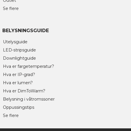
Outlet
Se flere
BELYSNINGSGUIDE
Utelysguide
LED-stripsguide
Downlightguide
Hva er fargetemperatur?
Hva er IP-grad?
Hva er lumen?
Hva er DimToWarm?
Belysning i våtromssoner
Oppussingstips
Se flere