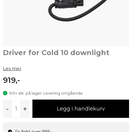
Driver for Cold 10 downlight
Les mer
919,-
100+ stk. på lager. Levering omgående
Driver
-
+
Legg i handlekurv
for
Cold
10
downlight
Fri frakt over 999,-