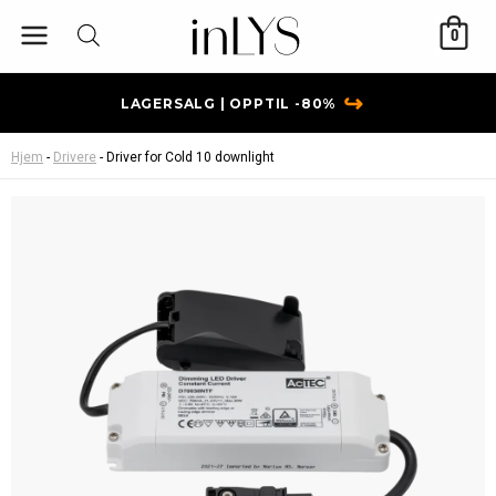
Hopp
0
rett
til
innholdet
↪
LAGERSALG | OPPTIL -80%
Hjem
-
Drivere
-
Driver for Cold 10 downlight