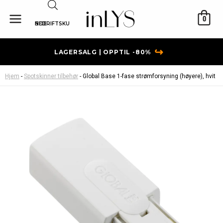
Hopp
rett
0
BEDRIFTSKUNDE
til
innholdet
↪
LAGERSALG | OPPTIL -80%
Hjem
-
Spotskinner tilbehør
-
Global Base 1-fase strømforsyning (høyere), hvit