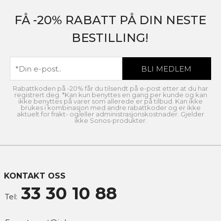
FÅ -20% RABATT PÅ DIN NESTE
BESTILLING!
Rabattkoden på -20% får du tilsendt på e-post etter at du har
registrert deg. *Kan kun benyttes en gang per kunde og kan
ikke benyttes på varer som allerede er på tilbud. Kan ikke
brukes i kombinasjon med andre rabattkoder og er ikke
aktuelt for frakt- og/eller administrasjonskostnader. Gjelder
ikke Sonos-produkter.
KONTAKT OSS
33 30 10 88
Tel: