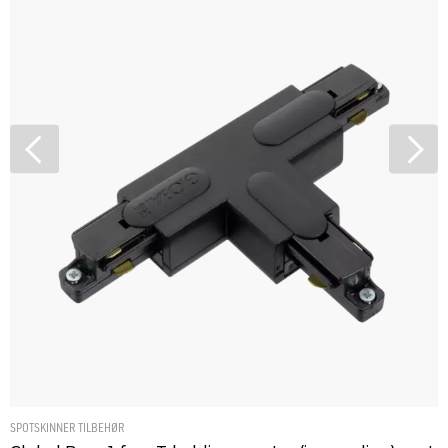
Vekt [kg]
0.01
LYSTEKNISK
Dimbar
Nei
SKINNEDATA
Produkt
End Cap
SPOTSKINNER TILBEHØR