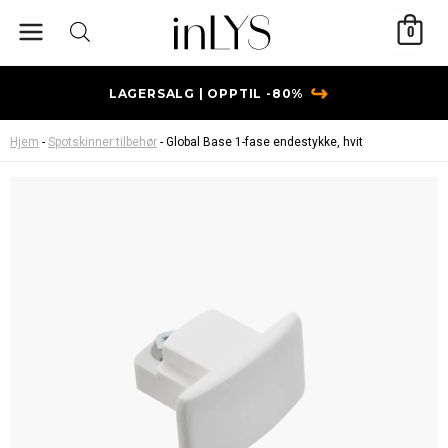
Hopp
0
rett
til
innholdet
↪
LAGERSALG | OPPTIL -80%
Hjem
-
Spotskinner tilbehør
-
Global Base 1-fase endestykke, hvit