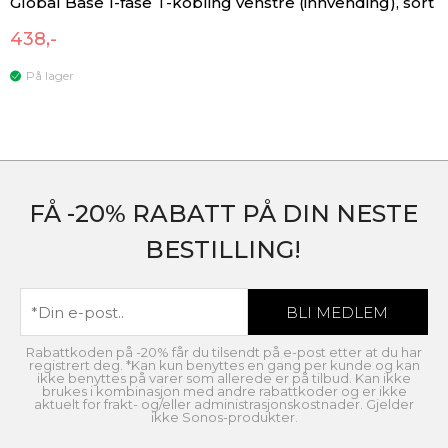
Global Base 1-fase T-kobling venstre (innvending), sort
438,-
På lager
FÅ -20% RABATT PÅ DIN NESTE
BESTILLING!
Rabattkoden på -20% får du tilsendt på e-post etter at du har
registrert deg. *Kan kun benyttes en gang per kunde og kan
ikke benyttes på varer som allerede er på tilbud. Kan ikke
brukes i kombinasjon med andre rabattkoder og er ikke
aktuelt for frakt- og/eller administrasjonskostnader. Gjelder
ikke Sonos-produkter.