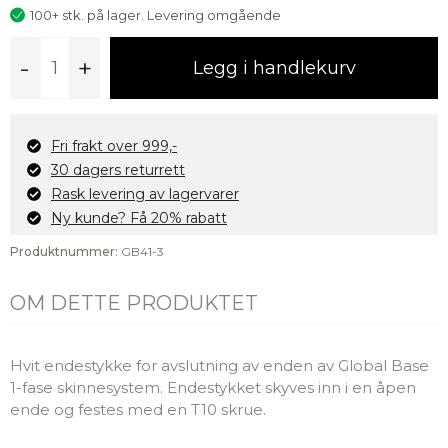
100+ stk. på lager. Levering omgående
Global
-
+
Legg i handlekurv
Base
1-
fase
endestykke,
Fri frakt over 999,-
hvit
30 dagers returrett
antall
Rask levering av lagervarer
Ny kunde? Få 20% rabatt
Produktnummer:
GB41-3
OM DETTE PRODUKTET
Hvit endestykke for avslutning av enden av Global Base
1-fase skinnesystem. Endestykket skyves inn i en åpen
ende og festes med en T10 skrue.