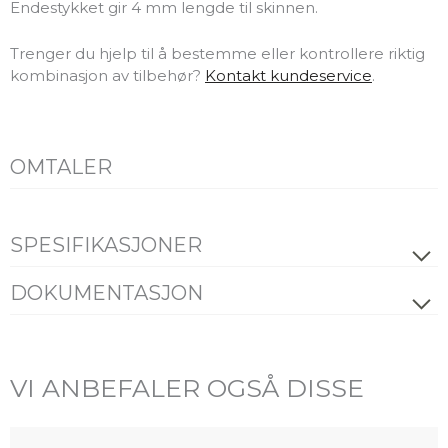
Endestykket gir 4 mm lengde til skinnen.
Trenger du hjelp til å bestemme eller kontrollere riktig
kombinasjon av tilbehør?
Kontakt kundeservice
.
OMTALER
SPESIFIKASJONER
PRODUKT
DOKUMENTASJON
Datablad
FDV
Alle filer (ZIP)
Farge
Hvit
Lengde [mm]
30
VI ANBEFALER OGSÅ DISSE
Bredde [mm]
30
Høyde [mm]
20