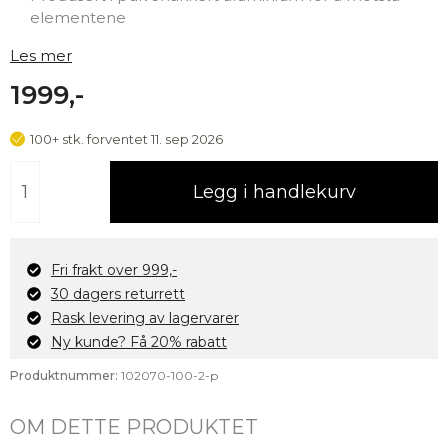
elementene
Les mer
1999,-
100+ stk. forventet
11. sep 2026
Talos
Legg i handlekurv
utelampe
med
2x
stikkontakt,
Fri frakt over 999,-
sort
30 dagers returrett
antall
Rask levering av lagervarer
Ny kunde? Få 20% rabatt
Produktnummer:
102070-100-2-p
OM DETTE PRODUKTET