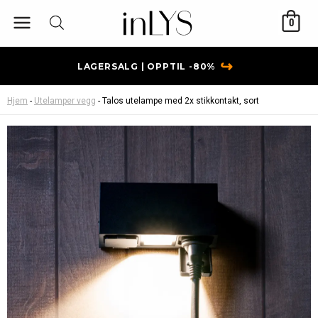
Hopp
0
rett
til
innholdet
↪
LAGERSALG | OPPTIL -80%
Hjem
-
Utelamper vegg
-
Talos utelampe med 2x stikkontakt, sort