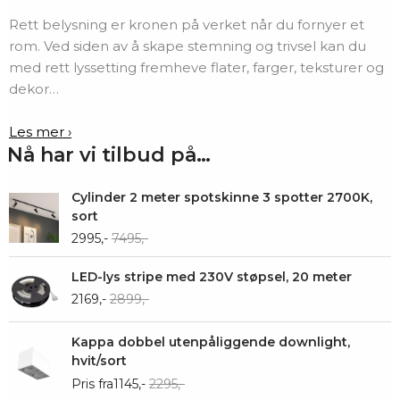
Rett belysning er kronen på verket når du fornyer et
rom. Ved siden av å skape stemning og trivsel kan du
med rett lyssetting fremheve flater, farger, teksturer og
dekor…
Les mer ›
Nå har vi tilbud på…
Cylinder 2 meter spotskinne 3 spotter 2700K,
sort
2995,-
7495,-
LED-lys stripe med 230V støpsel, 20 meter
2169,-
2899,-
Kappa dobbel utenpåliggende downlight,
hvit/sort
Pris fra
1145,-
2295,-