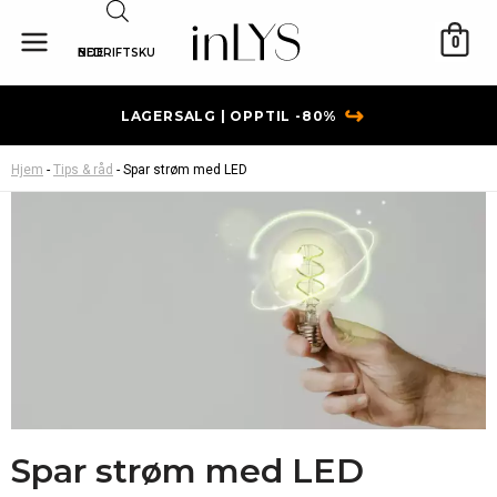
Hopp
rett
0
BEDRIFTSKUNDE
til
innholdet
↪
LAGERSALG | OPPTIL -80%
Hjem
-
Tips & råd
-
Spar strøm med LED
Spar strøm med LED