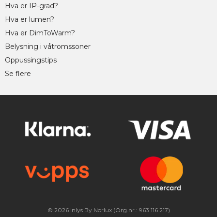
Hva er IP-grad?
Hva er lumen?
Hva er DimToWarm?
Belysning i våtromssoner
Oppussingstips
Se flere
© 2026 Inlys By Norlux (Org.nr.: 963 116 217)