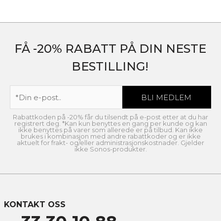
FÅ -20% RABATT PÅ DIN NESTE
BESTILLING!
Rabattkoden på -20% får du tilsendt på e-post etter at du har
registrert deg. *Kan kun benyttes en gang per kunde og kan
ikke benyttes på varer som allerede er på tilbud. Kan ikke
brukes i kombinasjon med andre rabattkoder og er ikke
aktuelt for frakt- og/eller administrasjonskostnader. Gjelder
ikke Sonos-produkter.
KONTAKT OSS