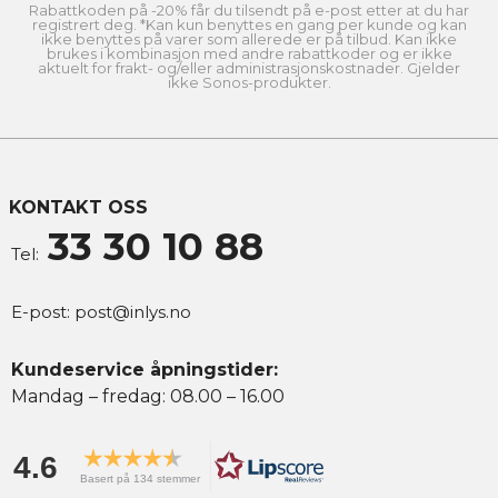
Rabattkoden på -20% får du tilsendt på e-post etter at du har
registrert deg. *Kan kun benyttes en gang per kunde og kan
ikke benyttes på varer som allerede er på tilbud. Kan ikke
brukes i kombinasjon med andre rabattkoder og er ikke
aktuelt for frakt- og/eller administrasjonskostnader. Gjelder
ikke Sonos-produkter.
KONTAKT OSS
33 30 10 88
Tel:
E-post:
post@inlys.no
Kundeservice åpningstider:
Mandag – fredag: 08.00 – 16.00
4.6
Basert på 134 stemmer