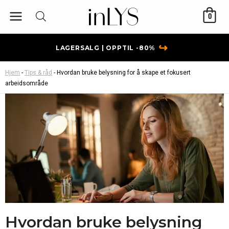
Hopp
0
rett
til
innholdet
↪
LAGERSALG | OPPTIL -80%
Hjem
-
Tips & råd
-
Hvordan bruke belysning for å skape et fokusert
arbeidsområde
Hvordan bruke belysning