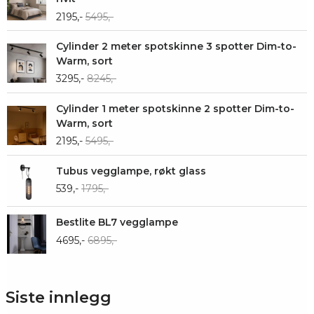
2195,-
5495,-
Cylinder 2 meter spotskinne 3 spotter Dim-to-
Warm, sort
3295,-
8245,-
Cylinder 1 meter spotskinne 2 spotter Dim-to-
Warm, sort
2195,-
5495,-
Tubus vegglampe, røkt glass
539,-
1795,-
Bestlite BL7 vegglampe
4695,-
6895,-
Siste innlegg