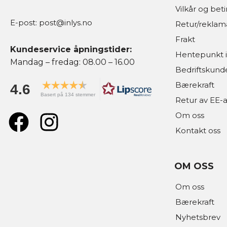
Vilkår og bet
E-post:
post@inlys.no
Retur/reklam
Frakt
Kundeservice åpningstider:
Hentepunkt i
Mandag – fredag: 08.00 – 16.00
Bedriftskund
Bærekraft
4.6
Basert på 134 stemmer
Retur av EE-a
Om oss
Kontakt oss
OM OSS
Om oss
Bærekraft
Nyhetsbrev