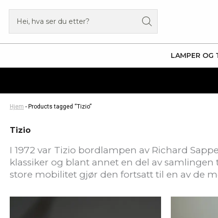
Hopp
Products
rett
search
til
innholdet
LAMPER OG 
Hjem
-
Products tagged “Tizio”
Tizio
I 1972 var Tizio bordlampen av Richard Sappe
klassiker og blant annet en del av samlingen
store mobilitet gjør den fortsatt til en av d