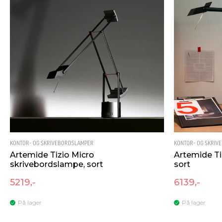
KONTOR- OG SKRIVEBORDSLAMPER
KONTOR- OG SKRIV
Artemide Tizio Micro
Artemide Ti
skrivebordslampe, sort
sort
5219,-
6139,-
På lager
På lager