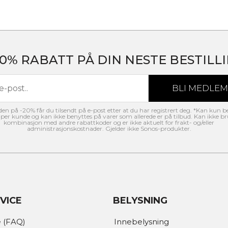
20% RABATT PÅ DIN NESTE BESTILLI
n på -20% får du tilsendt på e-post etter at du har registrert deg. *Kan kun b
per kunde og kan ikke benyttes på varer som allerede er på tilbud. Kan ikke br
kombinasjon med andre rabattkoder og er ikke aktuelt for frakt- og/eller
administrasjonskostnader. Gjelder ikke Sonos-produkter.
VICE
BELYSNING
 (FAQ)
Innebelysning