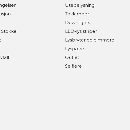
ingelser
Utebelysning
asjon
Taklamper
Downlights
 Stokke
LED-lys striper
e
Lysbryter og dimmere
Lyspærer
vfall
Outlet
Se flere