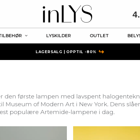
4
TILBEHØR
LYSKILDER
OUTLET
BELY
↪
LAGERSALG | OPPTIL -80%
r den første lampen med lavspent halogenteknol
 til Museum of Modern Art i New York. Dens slåe
e mest populære Artemide-lampene i dag.