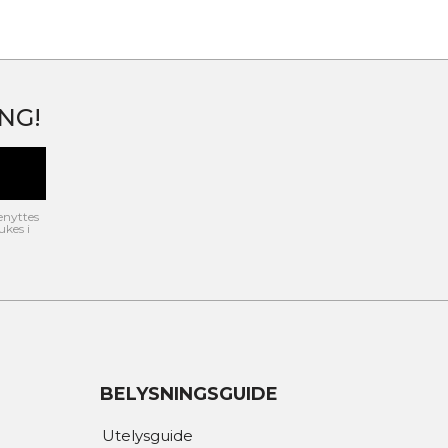
NG!
enyttes
ukes i
BELYSNINGSGUIDE
Utelysguide