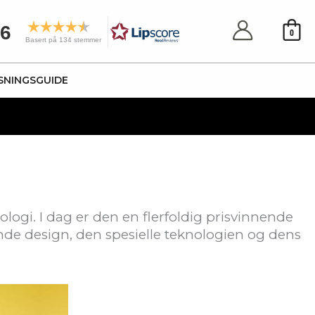
.6
0
Basert på 134 stemmer
SNINGSGUIDE
ogi. I dag er den en flerfoldig prisvinnende
nde design, den spesielle teknologien og dens