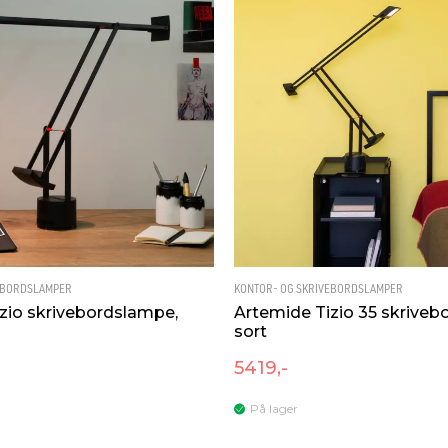
EBORDSLAMPER
KONTOR- OG SKRIVEBORDSLAMPER
zio skrivebordslampe,
Artemide Tizio 35 skriveb
sort
5419,-
På lager