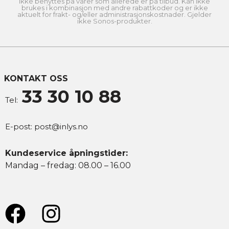
ikke benyttes på varer som allerede er på tilbud. Kan ikke
brukes i kombinasjon med andre rabattkoder og er ikke
aktuelt for frakt- og/eller administrasjonskostnader. Gjelder
ikke Sonos-produkter.
KONTAKT OSS
33 30 10 88
Tel:
E-post:
post@inlys.no
Kundeservice åpningstider:
Mandag – fredag: 08.00 – 16.00