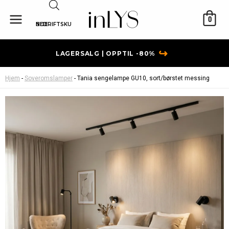
Hopp
rett
0
BEDRIFTSKUNDE
til
innholdet
↪
LAGERSALG | OPPTIL -80%
Hjem
-
Soveromslamper
-
Tania sengelampe GU10, sort/børstet messing