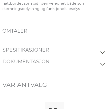
nattbordet som gjør den velegnet både som
stemningsbelysning og funksjonelt leselys.
OMTALER
SPESIFIKASJONER
ELEKTRISK DATA
DOKUMENTASJON
Familiedatablad
Alle filer (ZIP)
Dimmetype
Avhengig av lyskilde
Spenning [V]
230V 50Hz
VARIANTVALG
Installasjonsmanual
Sokkel
GU10
PRODUKT
Variantspesifikke dokumenter er tilgjengelige under
detaljer i oversikten nedenfor.