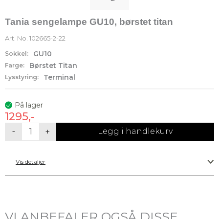
Tania sengelampe GU10, børstet titan
Art. No.
102665-2-22
GU10
Sokkel:
Børstet Titan
Farge:
Terminal
Lysstyring:
På lager
1295,-
Tania
-
+
Legg i handlekurv
sengelampe
GU10,
Vis detaljer
børstet
titan
antall
VI ANBEFALER OGSÅ DISSE