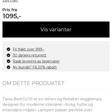
Les mer
Pris fra
1095,-
Vis varianter
Fri frakt over 999,-
30 dagers returrett
Rask levering av lagervarer
Ny kunde? Få 20% rabatt
OM DETTE PRODUKTET
Tania Bed GU10 er en stilren og fleksibel vegglampe
designet for moderne interiører i bolig, hytte og
innendørs-miljøer. Lampen passer perfekt over