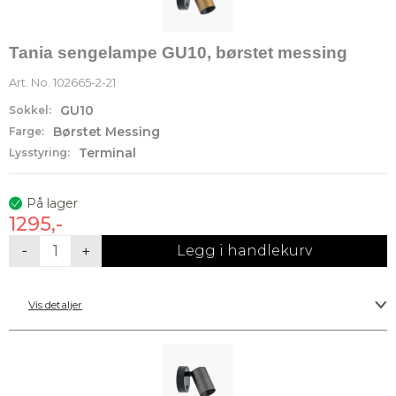
Tania sengelampe GU10, børstet messing
Art. No.
102665-2-21
GU10
Sokkel:
Børstet Messing
Farge:
Terminal
Lysstyring:
På lager
1295,-
Tania
-
+
Legg i handlekurv
sengelampe
GU10,
Vis detaljer
børstet
messing
antall