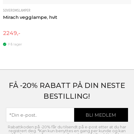
SOVEROMSLAMPER
Mirach vegglampe, hvit
2249,-
På lager
FÅ -20% RABATT PÅ DIN NESTE
BESTILLING!
Rabattkoden på -20% får du tilsendt på e-post etter at du har
registrert deg. *Kan kun benyttes en gang per kunde og kan