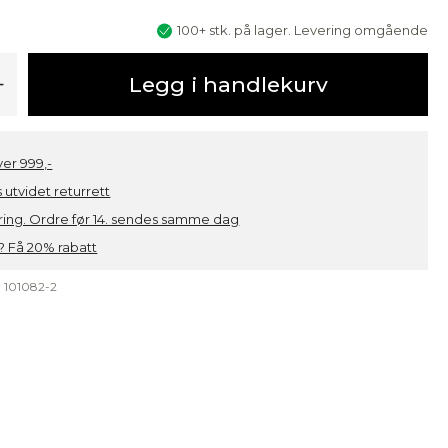
100+ stk. på lager. Levering omgående
+
Legg i handlekurv
over 999,-
 utvidet returrett
ring. Ordre før 14. sendes samme dag
 Få 20% rabatt
:
101082-2