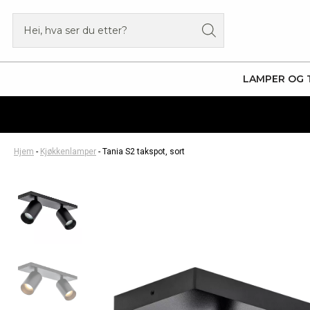
Hopp
Products
rett
search
til
innholdet
LAMPER OG 
Hjem
-
Kjøkkenlamper
-
Tania S2 takspot, sort