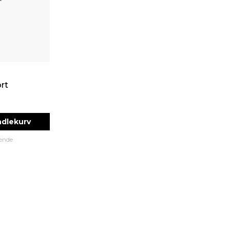
Utenpåliggende, Tak
rt
ndlekurv
ående