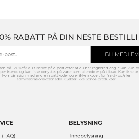
20% RABATT PÅ DIN NESTE BESTILLI
n på -20% får du tilsendt på e-post etter at du har registrert deg. *Kan kun b
per kunde og kan ikke benyttes på varer som allerede er på tilbud. Kan ikke br
kombinasjon med andre rabattkoder og er ikke aktuelt for frakt- og/eller
administrasjonskostnader. Gjelder ikke Sonos-produkter.
VICE
BELYSNING
 (FAQ)
Innebelysning