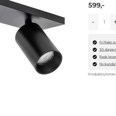
599,-
Tania
-
S2
takspot,
sort
antall
Fri frakt 
30 dagers
Rask leve
Ny kunde?
Produktnummer