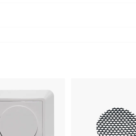
PRODUKT
er (ZIP)
Installasjonsmanual
yskilde
IP-grad
Farge
Lengde [mm]
Bredde [mm]
Høyde [mm]
MONTERING / TILKO
 inkludert
Tilkobling