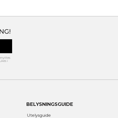
NG!
enyttes
ukes i
BELYSNINGSGUIDE
Utelysguide