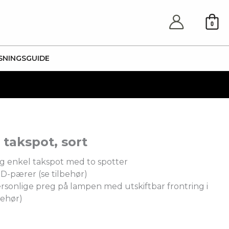
0
SNINGSGUIDE
 takspot, sort
 enkel takspot med to spotter
D-pærer (se tilbehør)
ersonlige preg på lampen med utskiftbar frontring i
behør)