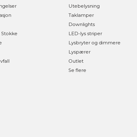
ingelser
Utebelysning
asjon
Taklamper
Downlights
 Stokke
LED-lys striper
e
Lysbryter og dimmere
Lyspærer
vfall
Outlet
Se flere