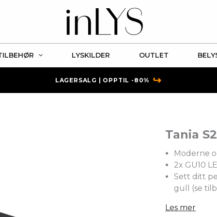
TILBEHØR
LYSKILDER
OUTLET
BELY
↪
LAGERSALG | OPPTIL -80%
Tania S2
Moderne og
2x GU10 LE
Sett ditt p
gull (se til
Les mer