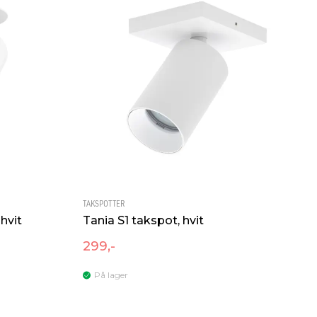
TAKSPOTTER
hvit
Tania S1 takspot, hvit
299,-
På lager