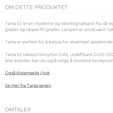
OM DETTE PRODUKTET
Tania S2 er en moderne og tidsriktig takspot fra vå
grader og vippes 90 grader. Lampen er produsert i lakk
Tania er perfekt for å belyse for eksempel spisebord
Tania S2 takspot benytter 2 stk. utskiftbare GU10 LED
ikke blender kan du også velge å montere honeycomb-
Også tilgjengelig i hvit
.
Se mer fra Tania-serien
.
OMTALER