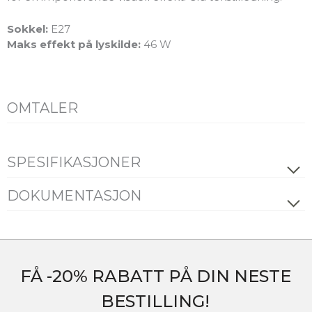
Sokkel:
E27
Maks effekt på lyskilde:
46 W
OMTALER
SPESIFIKASJONER
ELEKTRISK DATA
DOKUMENTASJON
Datablad
FDV
Energimerking
Dimmetype
Avhengig av lyskilde
Spenning [V]
230V 50Hz
Alle filer (ZIP)
FÅ -20% RABATT PÅ DIN NESTE
Isolasjonsklasse
1
BESTILLING!
Sokkel
E27