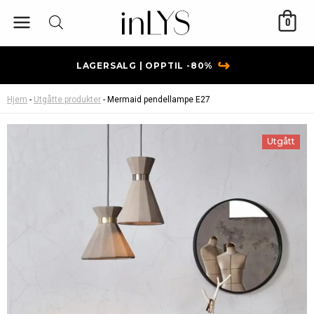
Hopp
0
rett
til
innholdet
↪
LAGERSALG | OPPTIL -80%
Hjem
-
Utgåtte produkter
-
Mermaid pendellampe E27
Utgått