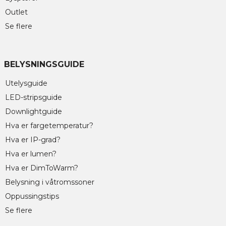
Outlet
Se flere
BELYSNINGSGUIDE
Utelysguide
LED-stripsguide
Downlightguide
Hva er fargetemperatur?
Hva er IP-grad?
Hva er lumen?
Hva er DimToWarm?
Belysning i våtromssoner
Oppussingstips
Se flere