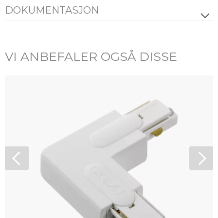
PRODUKT
DOKUMENTASJON
Datablad
FDV
Energimerking
Farge
Sort
VI ANBEFALER OGSÅ DISSE
Alle filer (ZIP)