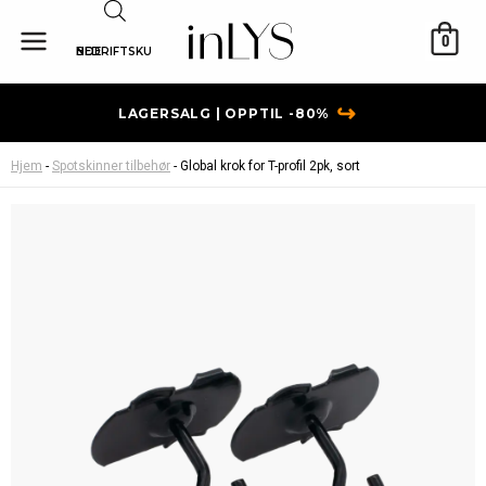
Hopp
rett
0
BEDRIFTSKUNDE
til
innholdet
↪
LAGERSALG | OPPTIL -80%
Hjem
-
Spotskinner tilbehør
-
Global krok for T-profil 2pk, sort