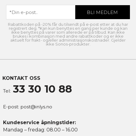
Rabattkoden på -20% får du tilsendt på e-post etter at du har
registrert deg. *Kan kun benyttes en gang per kunde og kan
ikke benyttes på varer som allerede er på tilbud. Kan ikke
brukes i kombinasjon med andre rabattkoder og er ikke
aktuelt for frakt- og/eller administrasjonskostnader. Gjelder
ikke Sonos-produkter.
KONTAKT OSS
33 30 10 88
Tel:
E-post:
post@inlys.no
Kundeservice åpningstider:
Mandag – fredag: 08.00 – 16.00