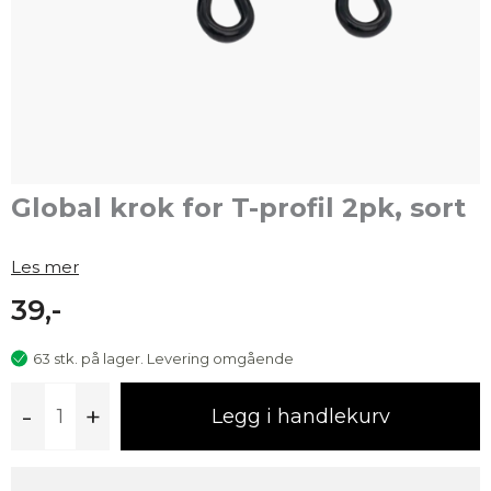
Global krok for T-profil 2pk, sort
Les mer
39,-
63 stk. på lager. Levering omgående
Global
-
+
Legg i handlekurv
krok
for
T-