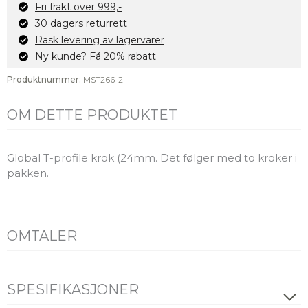
profil
Fri frakt over 999,-
2pk,
30 dagers returrett
sort
Rask levering av lagervarer
antall
Ny kunde? Få 20% rabatt
Produktnummer:
MST266-2
OM DETTE PRODUKTET
Global T-profile krok (24mm. Det følger med to kroker i
pakken.
OMTALER
SPESIFIKASJONER