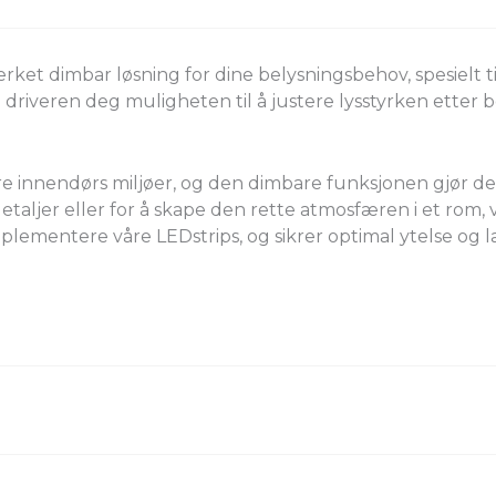
t dimbar løsning for dine belysningsbehov, spesielt ti
iveren deg muligheten til å justere lysstyrken etter beho
ørre innendørs miljøer, og den dimbare funksjonen gjør d
detaljer eller for å skape den rette atmosfæren i et rom, 
mplementere våre LEDstrips, og sikrer optimal ytelse og la
DRIVERDATA