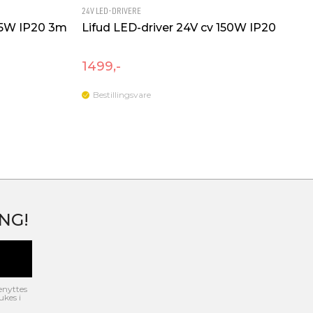
24V LED-DRIVERE
75W IP20 3m
Lifud LED-driver 24V cv 150W IP20
1499,-
Bestillingsvare
NG!
enyttes
ukes i