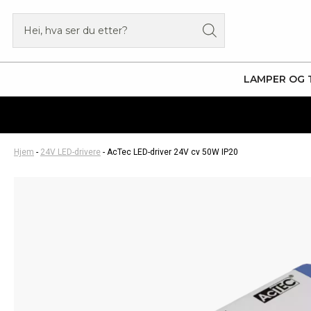
Hopp
Products
rett
search
til
innholdet
LAMPER OG 
Hjem
-
24V LED-drivere
-
AcTec LED-driver 24V cv 50W IP20