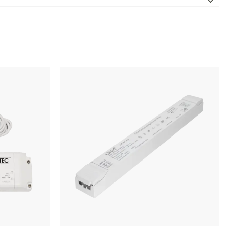
IP20
50
Faseavsnitt
[%]
1
2
CV
24
50000
AcTEC
Driver 24V cv 50W Phasecut Actec