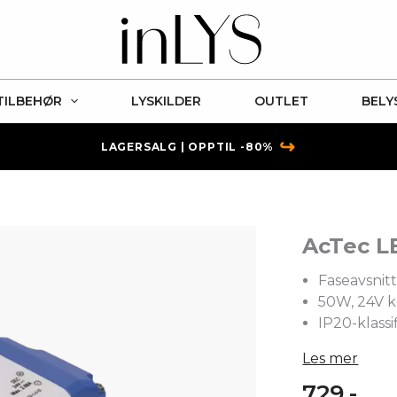
TILBEHØR
LYSKILDER
OUTLET
BELY
↪
LAGERSALG | OPPTIL -80%
AcTec L
Faseavsnitt
50W, 24V ko
IP20-klassi
Les mer
729,-