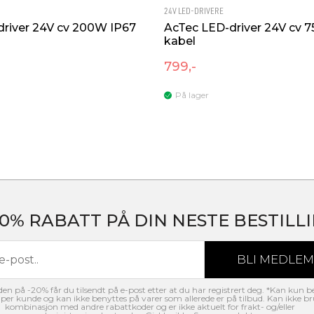
24V LED-DRIVERE
river 24V cv 200W IP67
AcTec LED-driver 24V cv 
kabel
799,-
På lager
20% RABATT PÅ DIN NESTE BESTILLI
n på -20% får du tilsendt på e-post etter at du har registrert deg. *Kan kun b
per kunde og kan ikke benyttes på varer som allerede er på tilbud. Kan ikke br
kombinasjon med andre rabattkoder og er ikke aktuelt for frakt- og/eller