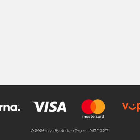
© 2026 Inlys By Norlux (Org.nr.: 963 116 217)