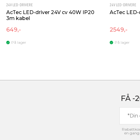
Isolasjonsklasse
2
24V LED-DRIVERE
24V LED-DRIVERE
AcTec LED-driver 24V cv 40W IP20
AcTec LED-d
Maks. belastning pr. kurs - B10
32
3m kabel
Maks. belastning pr. kurs - B16
56
649,-
2549,-
Maks. belastning pr. kurs - C10
32
På lager
På lager
Maks. belastning pr. kurs - C16
56
Startstrøm Imax [A]
5
Startstrøm tid [µs]
300
FÅ -
Rabattkode
en gang 