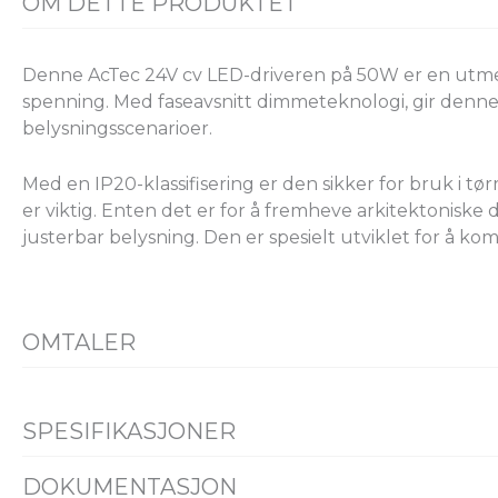
OM DETTE PRODUKTET
Denne AcTec 24V cv LED-driveren på 50W er en utmerke
spenning. Med faseavsnitt dimmeteknologi, gir denne dr
belysningsscenarioer.
Med en IP20-klassifisering er den sikker for bruk i t
er viktig. Enten det er for å fremheve arkitektoniske 
justerbar belysning. Den er spesielt utviklet for å ko
OMTALER
SPESIFIKASJONER
PRODUKT
DOKUMENTASJON