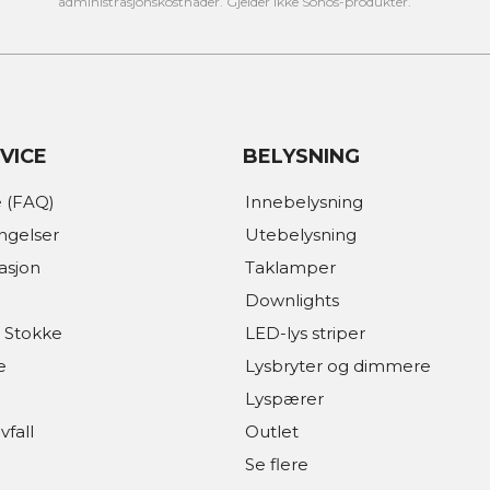
administrasjonskostnader. Gjelder ikke Sonos-produkter.
VICE
BELYSNING
 (FAQ)
Innebelysning
ingelser
Utebelysning
asjon
Taklamper
Downlights
 Stokke
LED-lys striper
e
Lysbryter og dimmere
Lyspærer
vfall
Outlet
Se flere