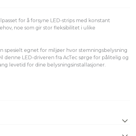
lpasset for å forsyne LED-strips med konstant
v, noe som gir stor fleksibilitet i ulike
en spesielt egnet for miljøer hvor stemningsbelysning
vil denne LED-driveren fra AcTec sørge for pålitelig og
ng levetid for dine belysningsinstallasjoner.