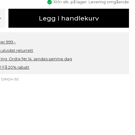
100+ stk. på lager. Levering omgående
+
Legg i handlekurv
over 999,-
 utvidet returrett
ring. Ordre før 14. sendes samme dag
 Få 20% rabatt
:
DIM24-50