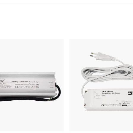
IP-grad
Systemeffekt [W]
Dimming
Dimming, minimumsnivå 
Isolasjonsklasse
CC eller CV
CV [V]
Forventet levetid [t]
PRODUSENTDATA
Produsent
Produsentens beskrivelse