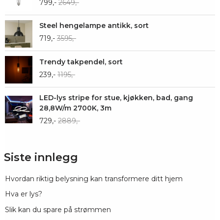
799,-
2649,-
Steel hengelampe antikk, sort
719,-
3595,-
Trendy takpendel, sort
239,-
1195,-
LED-lys stripe for stue, kjøkken, bad, gang
28,8W/m 2700K, 3m
729,-
2889,-
Siste innlegg
Hvordan riktig belysning kan transformere ditt hjem
Hva er lys?
Slik kan du spare på strømmen