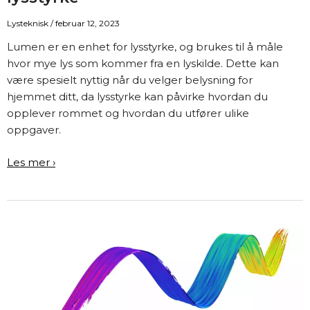
Lysteknisk
/
februar 12, 2023
Lumen er en enhet for lysstyrke, og brukes til å måle
hvor mye lys som kommer fra en lyskilde. Dette kan
være spesielt nyttig når du velger belysning for
hjemmet ditt, da lysstyrke kan påvirke hvordan du
opplever rommet og hvordan du utfører ulike
oppgaver.
Lumen:
Les mer ›
Alt
du
trenger
å
vite
om
lysstyrke