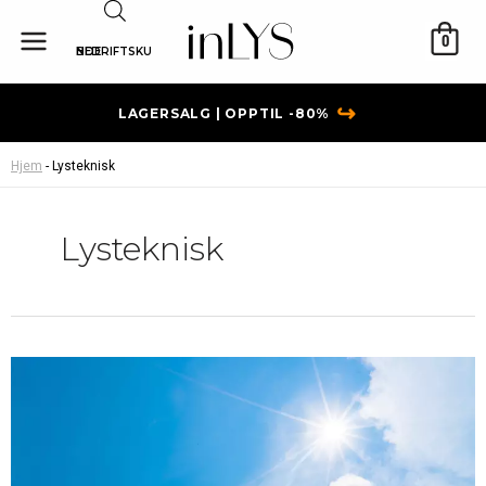
Hopp
rett
0
BEDRIFTSKUNDE
til
innholdet
↪
LAGERSALG | OPPTIL -80%
Hjem
-
Lysteknisk
Lysteknisk