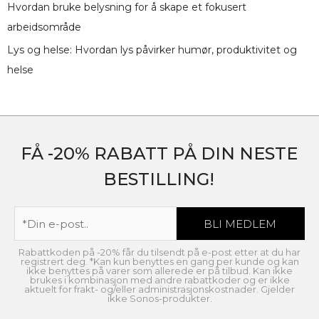
Hvordan bruke belysning for å skape et fokusert
arbeidsområde
Lys og helse: Hvordan lys påvirker humør, produktivitet og
helse
FÅ -20% RABATT PÅ DIN NESTE
BESTILLING!
Rabattkoden på -20% får du tilsendt på e-post etter at du har
registrert deg. *Kan kun benyttes en gang per kunde og kan
ikke benyttes på varer som allerede er på tilbud. Kan ikke
brukes i kombinasjon med andre rabattkoder og er ikke
aktuelt for frakt- og/eller administrasjonskostnader. Gjelder
ikke Sonos-produkter.