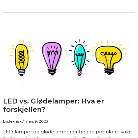
og
helse:
Hvordan
lys
påvirker
humør,
produktivitet
og
helse
LED vs. Glødelamper: Hva er
forskjellen?
Lysteknisk
/
mars 9, 2023
LED-lamper og glødelamper er begge populære valg