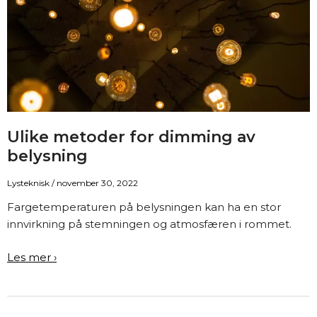
Ulike metoder for dimming av
belysning
Lysteknisk
/
november 30, 2022
Fargetemperaturen på belysningen kan ha en stor
innvirkning på stemningen og atmosfæren i rommet.
Ulike
Les mer ›
metoder
for
dimming