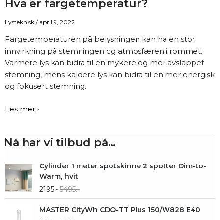
Hva er fargetemperatur?
Lysteknisk
/
april 9, 2022
Fargetemperaturen på belysningen kan ha en stor
innvirkning på stemningen og atmosfæren i rommet.
Varmere lys kan bidra til en mykere og mer avslappet
stemning, mens kaldere lys kan bidra til en mer energisk
og fokusert stemning.
Hva
Les mer ›
er
fargetemperatur?
Nå har vi tilbud på…
Cylinder 1 meter spotskinne 2 spotter Dim-to-
Warm, hvit
2195,-
5495,-
MASTER CityWh CDO-TT Plus 150/W828 E40