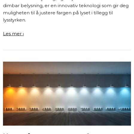
dimbar belysning, er en innovativ teknologi som gir deg
muligheten til å justere fargen på lyset i tillegg til
lysstyrken.
Dim
Les mer ›
to
Warm:
Hva
er
det?