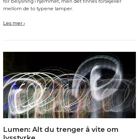
for belysning i hjemmet, men det finnes forskjeller
mellom de to typene lamper.
LED
Les mer ›
vs.
Glødelamper:
Hva
er
forskjellen?
Lumen: Alt du trenger å vite om
lysstyrke