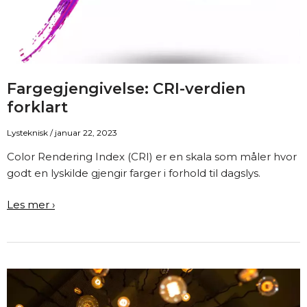
Fargegjengivelse: CRI-verdien
forklart
Lysteknisk
/
januar 22, 2023
Color Rendering Index (CRI) er en skala som måler hvor
godt en lyskilde gjengir farger i forhold til dagslys.
Fargegjengivelse:
Les mer ›
CRI-
verdien
forklart