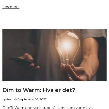
IP-
Les mer ›
grad
–
Hva
er
det
og
hvorfor
er
den
viktig?
Dim to Warm: Hva er det?
Lysteknisk
/
september 16, 2022
DimToWarm-belysning, også kjent som varm hvit