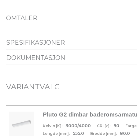
OMTALER
SPESIFIKASJONER
PRODUKT
DOKUMENTASJON
Familiedatablad
Alle filer (ZIP)
Installasjons
IP-grad
IP44
Vandal klasse
IK08
VARIANTVALG
Variantspesifikke dokumenter er tilgjengelige under detaljer
ELEKTRISK DATA
Pluto G2 dimbar baderomsarmatu
Spenning [V]
230V 50Hz
3000/4000
90
Kelvin [K]:
CRI [>]:
Farge
555.0
80.0
Lengde [mm]:
Bredde [mm]: