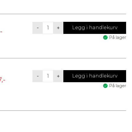
baderomsarmatur
antall
Pluto
-
+
Legg i handlekurv
-
G2
På lager
baderomsarmatur
med
sensor
antall
Pluto
-
+
Legg i handlekurv
,-
G2
På lager
dimbar
baderomsarmatur
med
stikkontakt
antall