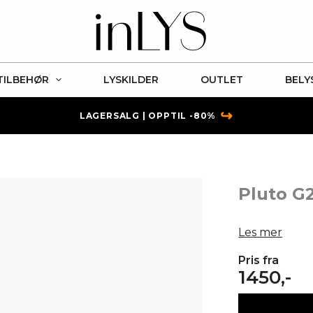
TILBEHØR
LYSKILDER
OUTLET
BELY
↪
LAGERSALG | OPPTIL -80%
Pluto G
Les mer
Pris fra
1450,-