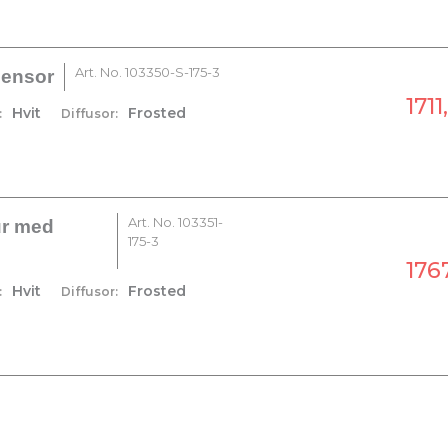
Art. No.
103350-S-175-3
sensor
1711,
Hvit
Frosted
:
Diffusor:
Art. No.
103351-
ur med
175-3
1767
Hvit
Frosted
:
Diffusor: