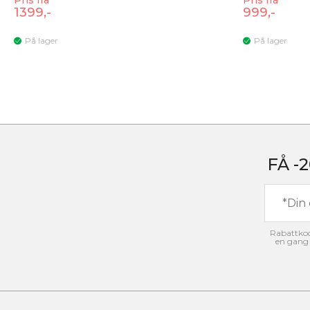
Pris fra
Pris fra
1399,-
999,-
På lager
På lager
FÅ -
Rabattkode
en gang 