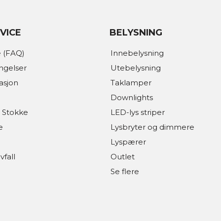
VICE
BELYSNING
 (FAQ)
Innebelysning
ingelser
Utebelysning
asjon
Taklamper
Downlights
 Stokke
LED-lys striper
e
Lysbryter og dimmere
Lyspærer
vfall
Outlet
Se flere