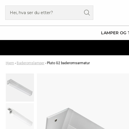
Hopp
Products
rett
search
til
innholdet
LAMPER OG 
Hjem
-
Baderomslamper
-
Pluto G2 baderomsarmatur