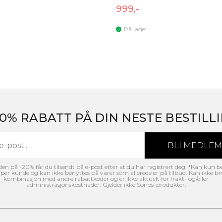
999,-
På lager
20% RABATT PÅ DIN NESTE BESTILLI
n på -20% får du tilsendt på e-post etter at du har registrert deg. *Kan kun b
per kunde og kan ikke benyttes på varer som allerede er på tilbud. Kan ikke br
kombinasjon med andre rabattkoder og er ikke aktuelt for frakt- og/eller
administrasjonskostnader. Gjelder ikke Sonos-produkter.