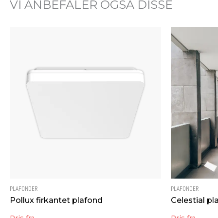
VI ANBEFALER OGSÅ DISSE
PLAFONDER
PLAFONDER
Pollux firkantet plafond
Celestial p