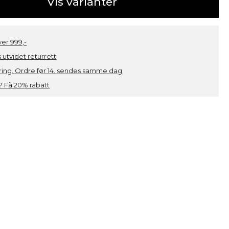
Vis varianter
over 999,-
 utvidet returrett
ring. Ordre før 14. sendes samme dag
 Få 20% rabatt