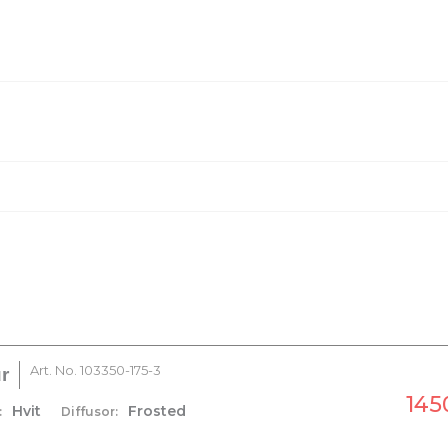
LYSTEKNISK
manual
Lyskilde
 i oversikten nedenfor.
MONTERING / TILKO
Art. No.
103350-175-3
r
Montering
1450
Hvit
Frosted
:
Diffusor: