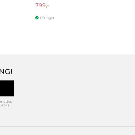
799,-
På lager
NG!
enyttes
ukes i