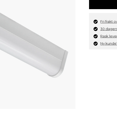
Fri frakt 
30 dagers
Rask leve
Ny kunde?