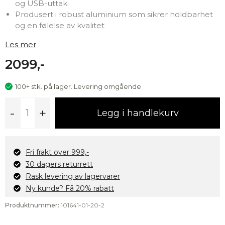
og USB-uttak
Produsert i robust aluminium som sikrer holdbarhet
og en følelse av kvalitet
Les mer
2099,-
100+ stk. på lager. Levering omgående
Lorenzo
-
+
Legg i handlekurv
leselampe
med
USB/USB-
C,
Fri frakt over 999,-
sort
30 dagers returrett
antall
Rask levering av lagervarer
Ny kunde? Få 20% rabatt
Produktnummer:
101641-01-20-2