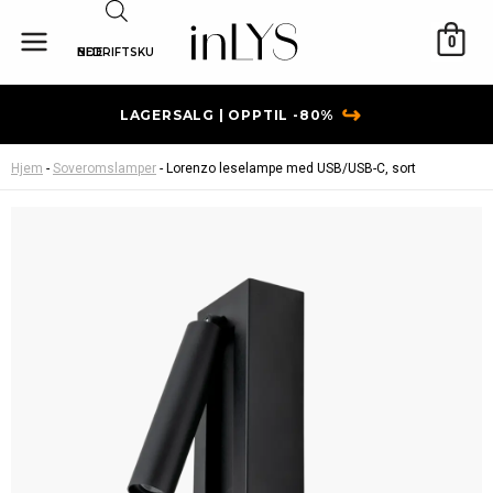
Hopp
rett
0
BEDRIFTSKUNDE
til
innholdet
↪
LAGERSALG | OPPTIL -80%
Hjem
-
Soveromslamper
-
Lorenzo leselampe med USB/USB-C, sort