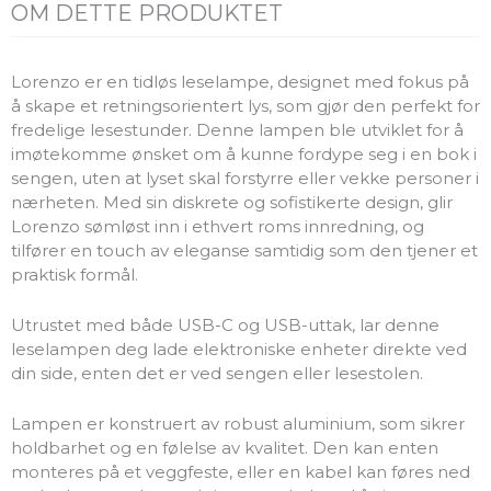
OM DETTE PRODUKTET
Lorenzo er en tidløs leselampe, designet med fokus på
å skape et retningsorientert lys, som gjør den perfekt for
fredelige lesestunder. Denne lampen ble utviklet for å
imøtekomme ønsket om å kunne fordype seg i en bok i
sengen, uten at lyset skal forstyrre eller vekke personer i
nærheten. Med sin diskrete og sofistikerte design, glir
Lorenzo sømløst inn i ethvert roms innredning, og
tilfører en touch av eleganse samtidig som den tjener et
praktisk formål.
Utrustet med både USB-C og USB-uttak, lar denne
leselampen deg lade elektroniske enheter direkte ved
din side, enten det er ved sengen eller lesestolen.
Lampen er konstruert av robust aluminium, som sikrer
holdbarhet og en følelse av kvalitet. Den kan enten
monteres på et veggfeste, eller en kabel kan føres ned