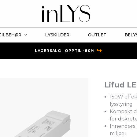
TILBEHØR
LYSKILDER
OUTLET
BELY
↪
LAGERSALG | OPPTIL -80%
Lifud LE
150W effek
lysstyring
Kompakt de
for diskret
Innendørs b
miljøer.