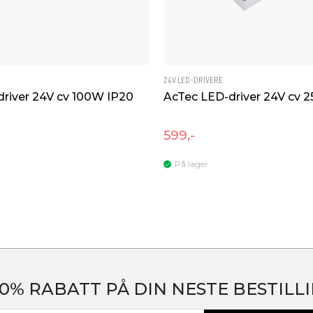
Produsent
Produsentens beskrivelse
24V LED-DRIVERE
river 24V cv 100W IP20
AcTec LED-driver 24V cv 
599,-
På lager
20% RABATT PÅ DIN NESTE BESTILLI