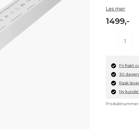
Les mer
1499,-
Lifud
LED-
driver
24V
cv
Fri frakt 
150W
30 dagers
IP20
Rask leve
antall
Ny kunde?
Produktnummer