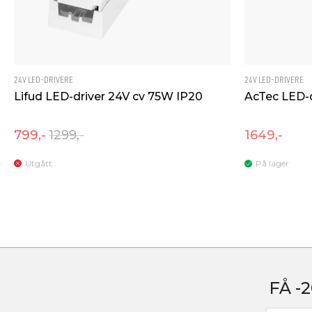
Dimmetype
Faseavsnitt
Spenning [V]
230V 50Hz
Isolasjonsklasse
2
Lekkasjestrøm [mA]
0.5
24V LED-DRIVERE
24V LED-DRIVERE
Lifud LED-driver 24V cv 75W IP20
AcTec LED-d
Startstrøm Imax [A]
50
Startstrøm tid [µs]
600
799,-
1299,-
1649,-
Utgått
På lager
FÅ -