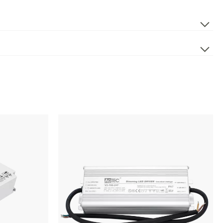
IP20
150
Faseavsnitt
[%]
1
2
CV
24