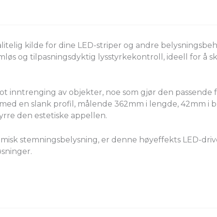
pålitelig kilde for dine LED-striper og andre belysnings
løs og tilpasningsdyktig lysstyrkekontroll, ideell for å 
mot inntrenging av objekter, noe som gjør den passende 
med en slank profil, målende 362mm i lengde, 42mm i b
styrre den estetiske appellen.
amisk stemningsbelysning, er denne høyeffekts LED-driver
øsninger.