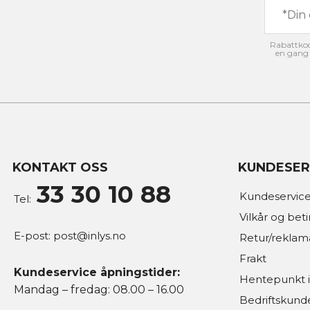
Rabattkode
en gang 
KONTAKT OSS
KUNDESER
33 30 10 88
Kundeservice
Tel:
Vilkår og bet
E-post:
post@inlys.no
Retur/reklam
Frakt
Kundeservice åpningstider:
Hentepunkt i
Mandag – fredag: 08.00 – 16.00
Bedriftskund