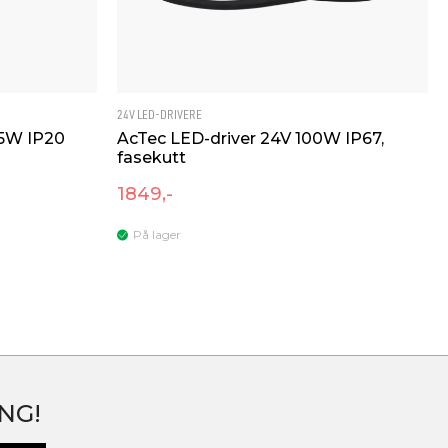
Lifud
LF-GAT150-6250-24
24V LED-DRIVERE
25W IP20
AcTec LED-driver 24V 100W IP67,
fasekutt
1849,-
På lager
NG!