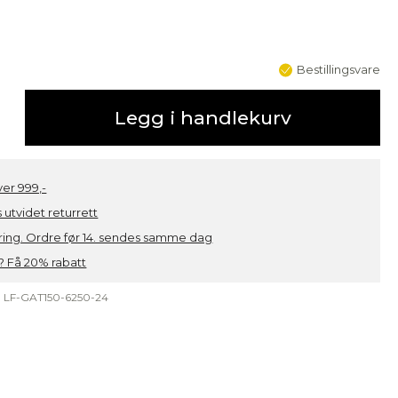
Bestillingsvare
Legg i handlekurv
over 999,-
 utvidet returrett
ring. Ordre før 14. sendes samme dag
 Få 20% rabatt
:
LF-GAT150-6250-24