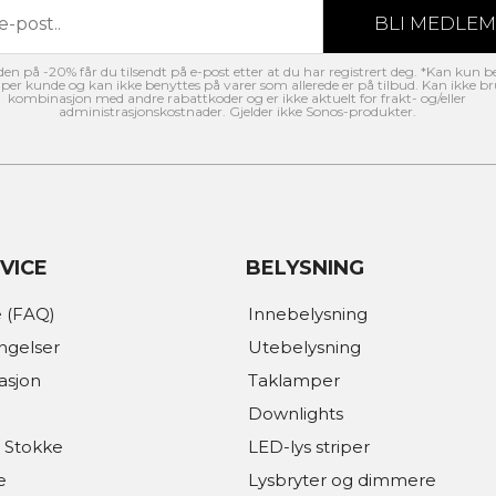
n på -20% får du tilsendt på e-post etter at du har registrert deg. *Kan kun b
per kunde og kan ikke benyttes på varer som allerede er på tilbud. Kan ikke br
kombinasjon med andre rabattkoder og er ikke aktuelt for frakt- og/eller
administrasjonskostnader. Gjelder ikke Sonos-produkter.
VICE
BELYSNING
 (FAQ)
Innebelysning
ingelser
Utebelysning
asjon
Taklamper
Downlights
 Stokke
LED-lys striper
e
Lysbryter og dimmere