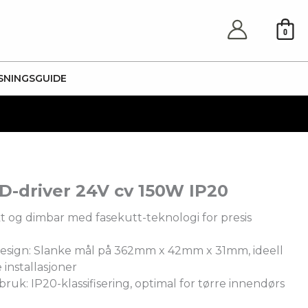
0
SNINGSGUIDE
D-driver 24V cv 150W IP20
t og dimbar med fasekutt-teknologi for presis
sign: Slanke mål på 362mm x 42mm x 31mm, ideell
e installasjoner
ruk: IP20-klassifisering, optimal for tørre innendørs