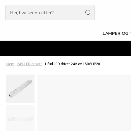
Hopp
Products
rett
search
til
innholdet
LAMPER OG 
Hjem
-
24V LED-drivere
-
Lifud LED-driver 24V cv 150W IP20