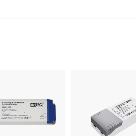
DRIVERDATA
IP-grad
Systemeffekt [W]
Dimming
Dimming, minimumsnivå 
Isolasjonsklasse
CC eller CV
CV [V]
PRODUSENTDATA