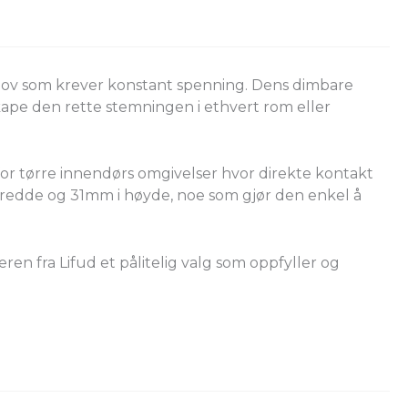
behov som krever konstant spenning. Dens dimbare
skape den rette stemningen i ethvert rom eller
for tørre innendørs omgivelser hvor direkte kontakt
redde og 31mm i høyde, noe som gjør den enkel å
en fra Lifud et pålitelig valg som oppfyller og