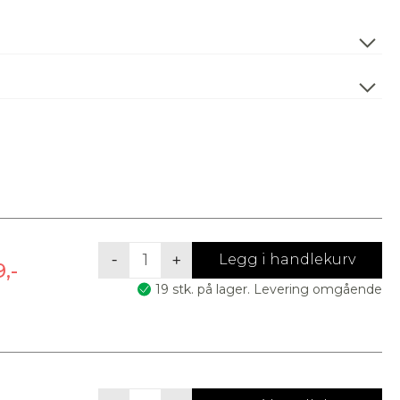
3
LED-
-
+
Legg i handlekurv
,-
strip
19 stk. på lager. Levering omgående
28,8W
IP20
2700K,
300
cm
LED-