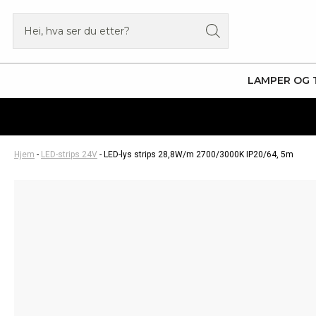
Hopp
Products
rett
search
til
innholdet
LAMPER OG 
Hjem
-
LED-strips 24V
-
LED-lys strips 28,8W/m 2700/3000K IP20/64, 5m