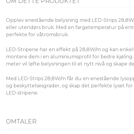
OM DETTE PRODUKTET
Opplev enestående belysning med LED-Strips 28,8W/m f
eller utendørs bruk. Med en fargetemperatur på enten
perfekte for våtromsbruk.
LED-Stripene har en effekt på 28,8W/m og kan enkelt k
montere dem i en aluminiumsprofil for bedre kjøling. U
meter vil løfte belysningen til et nytt nivå og skape
Med LED-Strips 28,8W/m får du en enestående lysopp
og beskyttelsesgrader, og skap det perfekte lyset for e
LED-stripene.
OMTALER