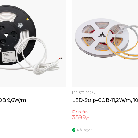
LED-STRIPS 24V
SOB 9,6W/m
LED-Strip-COB-11,2W/m, 
Pris fra
3599,-
På lager