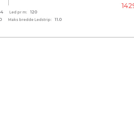
1429
64
120
Led pr m:
0
11.0
Maks bredde Ledstrip: