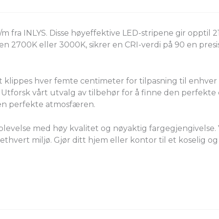
ra INLYS. Disse høyeffektive LED-stripene gir opptil 21
 2700K eller 3000K, sikrer en CRI-verdi på 90 en presi
lippes hver femte centimeter for tilpasning til enhver 
tforsk vårt utvalg av tilbehør for å finne den perfekte dr
 den perfekte atmosfæren.
levelse med høy kvalitet og nøyaktig fargegjengivelse.
thvert miljø. Gjør ditt hjem eller kontor til et koselig o