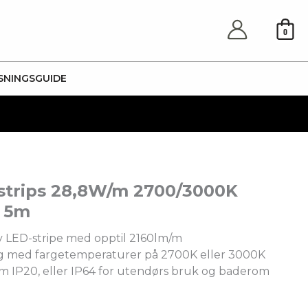
0
SNINGSGUIDE
 strips 28,8W/m 2700/3000K
, 5m
v LED-stripe med opptil 2160lm/m
ig med fargetemperaturer på 2700K eller 3000K
m IP20, eller IP64 for utendørs bruk og baderom