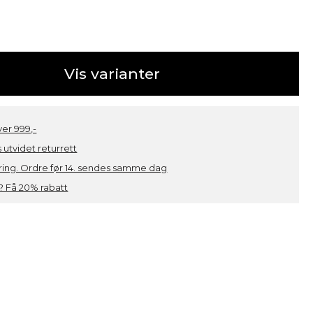
Vis varianter
over 999,-
 utvidet returrett
ring. Ordre før 14. sendes samme dag
 Få 20% rabatt