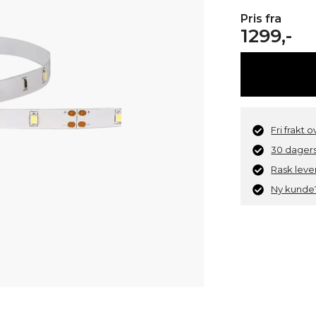
Pris fra
1299,-
Fri frakt 
30 dagers
Rask leve
Ny kunde?