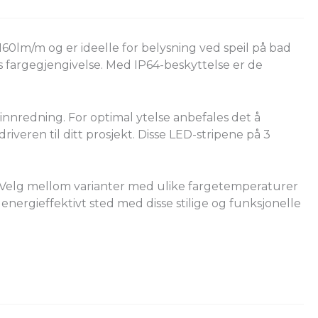
60lm/m og er ideelle for belysning ved speil på bad
s fargegjengivelse. Med IP64-beskyttelse er de
innredning. For optimal ytelse anbefales det å
iveren til ditt prosjekt. Disse LED-stripene på 3
 Velg mellom varianter med ulike fargetemperaturer
g energieffektivt sted med disse stilige og funksjonelle