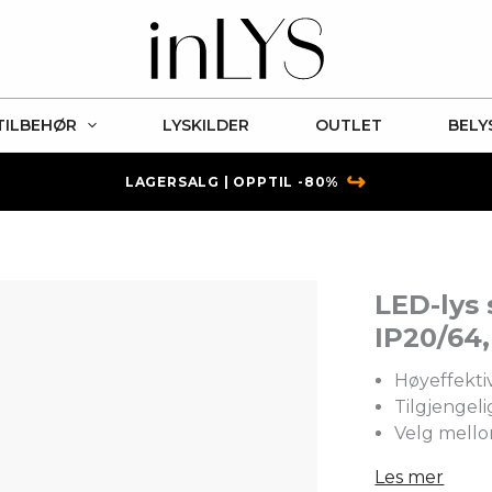
TILBEHØR
LYSKILDER
OUTLET
BELY
↪
LAGERSALG | OPPTIL -80%
LED-lys
IP20/64
Høyeffekti
Tilgjengel
Velg mello
Les mer