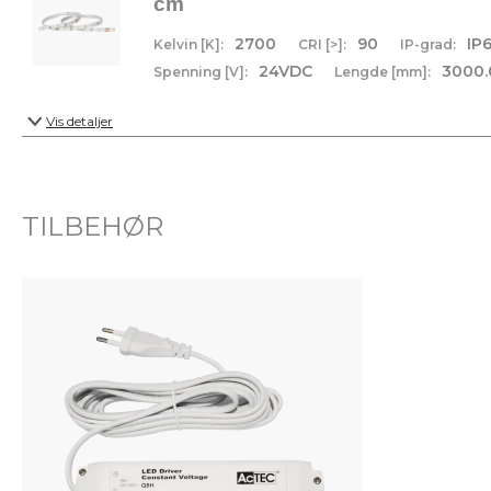
cm
2700
90
IP
Kelvin [K]:
CRI [>]:
IP-grad:
24VDC
3000.
Spenning [V]:
Lengde [mm]:
Vis detaljer
TILBEHØR