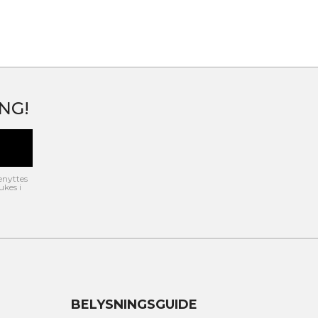
NG!
enyttes
ukes i
BELYSNINGSGUIDE