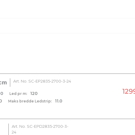
LYSTEKNISK
Fargetoleranse [SDCM]
 i oversikten nedenfor.
Art. No.
SC-EP2835-2700-3-24
 cm
1299
20
120
Led pr m:
0
11.0
Maks bredde Ledstrip:
Art. No.
SC-EPD2835-2700-3-
24