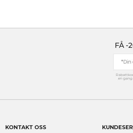
FÅ -
Rabattkode
en gang 
KONTAKT OSS
KUNDESER