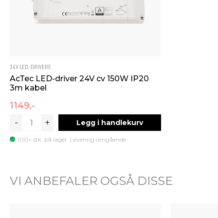
24V LED-DRIVERE
AcTec LED-driver 24V cv 150W IP20
3m kabel
1149,-
AcTec
-
+
Legg i handlekurv
LED-
100+ stk. på lager. Levering omgående
driver
24V
cv
VI ANBEFALER OGSÅ DISSE
150W
IP20
3m
kabel