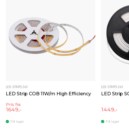
antall
LED-STRIPS 24V
LED-STRIPS 24V
LED Strip COB 11W/m High Efficiency
LED Strip 
Pris fra
1649,-
1449,-
På lager
På lager