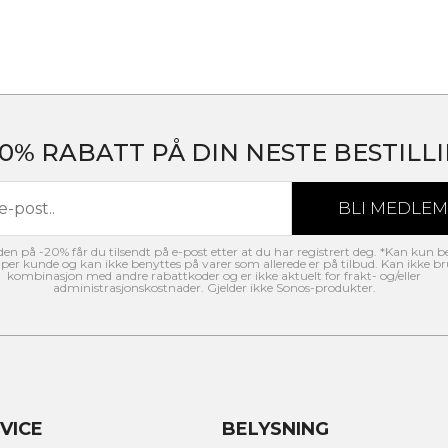
20% RABATT PÅ DIN NESTE BESTILLI
n på -20% får du tilsendt på e-post etter at du har registrert deg. *Kan kun b
per kunde og kan ikke benyttes på varer som allerede er på tilbud. Kan ikke br
kombinasjon med andre rabattkoder og er ikke aktuelt for frakt- og/eller
administrasjonskostnader. Gjelder ikke Sonos-produkter.
VICE
BELYSNING