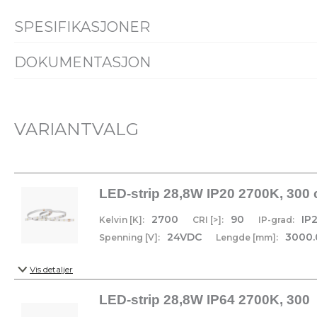
SPESIFIKASJONER
PRODUKT
DOKUMENTASJON
Familiedatablad
Alle filer (ZIP)
Driftstemperatur [°C]
-20 - 50
VARIANTVALG
Variantspesifikke dokumenter er tilgjengelige under detaljer
MONTERING / TILKOBLING
Maksimal lengde [m]
3
LED-strip 28,8W IP20 2700K, 300
2700
90
IP
Kelvin [K]:
CRI [>]:
IP-grad:
24VDC
3000.
Spenning [V]:
Lengde [mm]:
Vis detaljer
LED-strip 28,8W IP64 2700K, 300