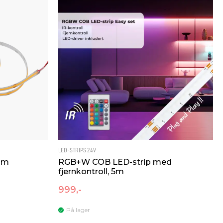
LED-STRIPS 24V
10m
RGB+W COB LED-strip med
fjernkontroll, 5m
999,-
På lager