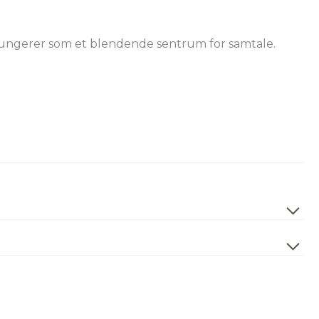
og fungerer som et blendende sentrum for samtale.
IP20
Hvit