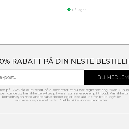
På lager
20% RABATT PÅ DIN NESTE BESTILLI
n på -20% får du tilsendt på e-post etter at du har registrert deg. *Kan kun b
per kunde og kan ikke benyttes på varer som allerede er på tilbud. Kan ikke br
kombinasjon med andre rabattkoder og er ikke aktuelt for frakt- og/eller
administrasjonskostnader. Gjelder ikke Sonos-produkter.