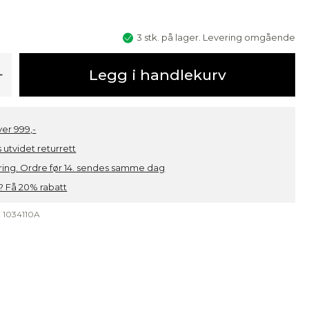
3 stk. på lager. Levering omgående
+
Legg i handlekurv
over 999,-
 utvidet returrett
ring. Ordre før 14. sendes samme dag
 Få 20% rabatt
:
1034110A