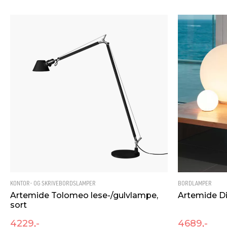
Isolasjonsklasse
2
Sokkel
E14
Maks effekt, lyskilde [W]
4
LYSTEKNISK
Fargekode
827
Lyskilde
Lyskilde ikke
Optikk
Opal
KONTOR- OG SKRIVEBORDSLAMPER
BORDLAMPER
Artemide Tolomeo lese-/gulvlampe,
Artemide D
sort
4229,-
4689,-