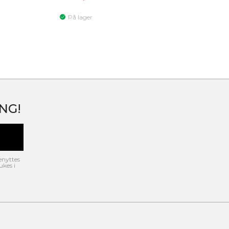
På lager
NG!
enyttes
ukes i