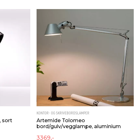
140
137
BLING
Terminal
Bord
KONTOR- OG SKRIVEBORDSLAMPER
 sort
Artemide Tolomeo
bord/gulv/vegglampe, aluminium
3369,-