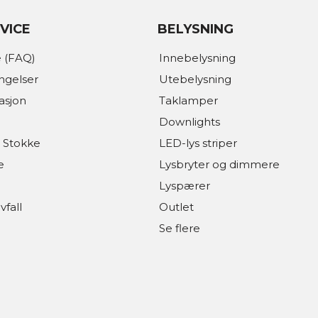
VICE
BELYSNING
 (FAQ)
Innebelysning
ingelser
Utebelysning
asjon
Taklamper
Downlights
 Stokke
LED-lys striper
e
Lysbryter og dimmere
Lyspærer
vfall
Outlet
Se flere