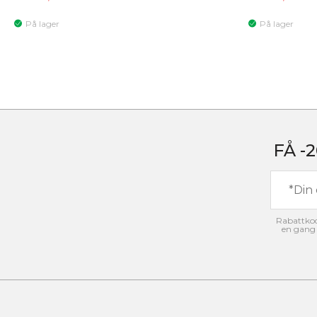
På lager
På lager
FÅ -
Rabattkode
en gang 