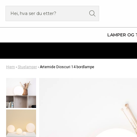
Hopp
Products
rett
search
til
innholdet
LAMPER OG 
Hjem
-
Stuelamper
-
Artemide Dioscuri 14 bordlampe