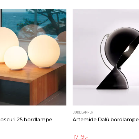
Bredde [mm]
Høyde [mm]
MONTERING / TILKO
Tilkobling
 inkludert
Montering
BORDLAMPER
ioscuri 25 bordlampe
Artemide Dalù bordlampe,
1719,-