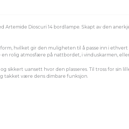
ed Artemide Dioscuri 14 bordlampe. Skapt av den anerk
orm, hvilket gir den muligheten til å passe inn i ethver
pe en rolig atmosfære på nattbordet, i vinduskarmen, elle
og sikkert uansett hvor den plasseres. Til tross for sin li
ing takket være dens dimbare funksjon.