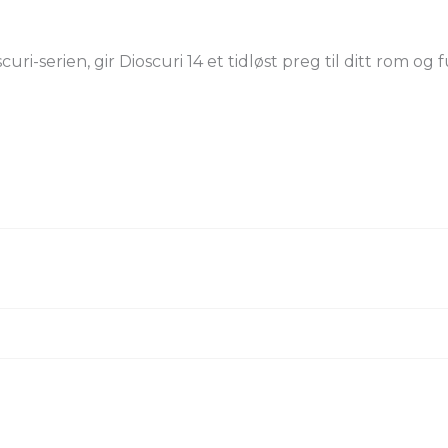
i-serien, gir Dioscuri 14 et tidløst preg til ditt rom 
PRODUKT
er (ZIP)
yskilde
IP-grad
Farge