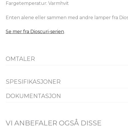
Fargetemperatur: Varmhvit
Enten alene eller sammen med andre lamper fra Dioscur
Se mer fra Dioscuri-serien
.
OMTALER
SPESIFIKASJONER
ELEKTRISK DATA
DOKUMENTASJON
Datablad
FDV
Energimerking
Alle fil
Dimmetype
Avhengig av l
Spenning [V]
230V 50Hz
VI ANBEFALER OGSÅ DISSE