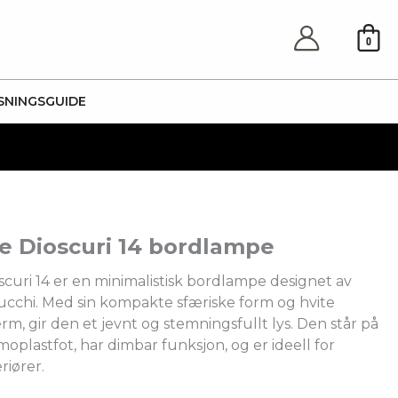
0
SNINGSGUIDE
e Dioscuri 14 bordlampe
curi 14 er en minimalistisk bordlampe designet av
ucchi. Med sin kompakte sfæriske form og hvite
erm, gir den et jevnt og stemningsfullt lys. Den står på
moplastfot, har dimbar funksjon, og er ideell for
riører.