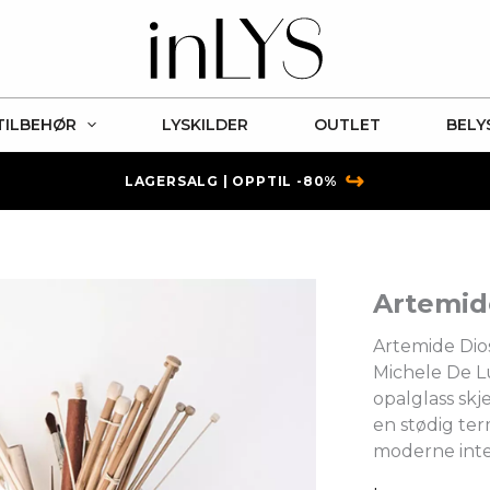
TILBEHØR
LYSKILDER
OUTLET
BELY
↪
LAGERSALG | OPPTIL -80%
Artemid
Artemide Dios
Michele De L
opalglass skj
en stødig ter
moderne inte