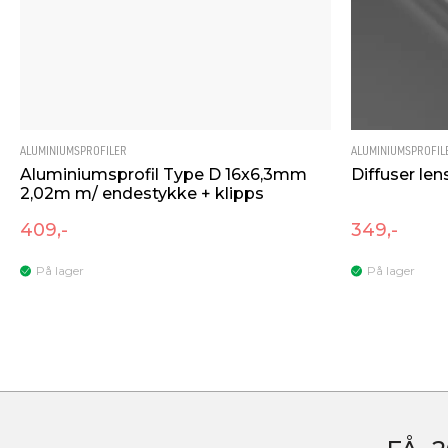
ALUMINIUMSPROFILER
ALUMINIUMSPROFIL
Aluminiumsprofil Type D 16x6,3mm
Diffuser le
2,02m m/ endestykke + klipps
409,-
349,-
På lager
På lager