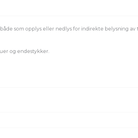
åde som opplys eller nedlys for indirekte belysning av t
ruer og endestykker.
er (ZIP)