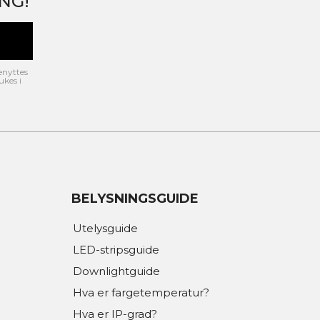
NG!
enyttes
ukes i
BELYSNINGSGUIDE
Utelysguide
LED-stripsguide
Downlightguide
Hva er fargetemperatur?
Hva er IP-grad?