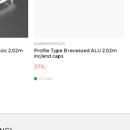
ALUMINIUMSPROFILER
asic 2,02m
Profile Type B recessed ALU 2,02m
inc/end caps
379,-
På lager