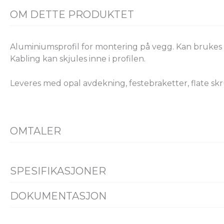
OM DETTE PRODUKTET
Aluminiumsprofil for montering på vegg. Kan brukes b
Kabling kan skjules inne i profilen.
Leveres med opal avdekning, festebraketter, flate sk
OMTALER
SPESIFIKASJONER
PRODUKT
DOKUMENTASJON
Datablad
FDV
Energimerking
Alle fil
Farge
Aluminium