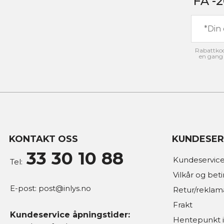
FÅ -
Rabattkode
en gang 
KONTAKT OSS
KUNDESER
33 30 10 88
Kundeservice
Tel:
Vilkår og bet
E-post:
post@inlys.no
Retur/reklam
Frakt
Kundeservice åpningstider:
Hentepunkt i