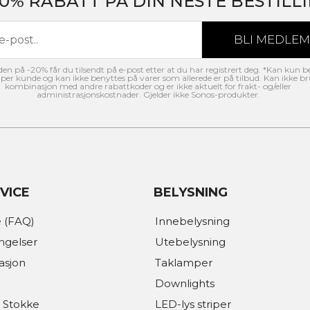
20% RABATT PÅ DIN NESTE BESTILLI
n på -20% får du tilsendt på e-post etter at du har registrert deg. *Kan kun b
per kunde og kan ikke benyttes på varer som allerede er på tilbud. Kan ikke br
kombinasjon med andre rabattkoder og er ikke aktuelt for frakt- og/eller
administrasjonskostnader. Gjelder ikke Sonos-produkter.
VICE
BELYSNING
 (FAQ)
Innebelysning
ingelser
Utebelysning
asjon
Taklamper
Downlights
 Stokke
LED-lys striper