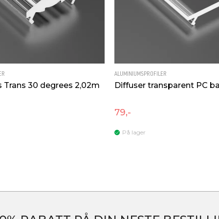
ER
ALUMINIUMSPROFILER
ns Trans 30 degrees 2,02m
Diffuser transparent PC b
79,-
På lager