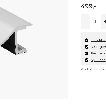
499,-
Aluminiumspr
-
40,7x17,9mm,
aluminium
antall
Fri frakt 
30 dagers
Rask leve
Ny kunde?
Produktnummer