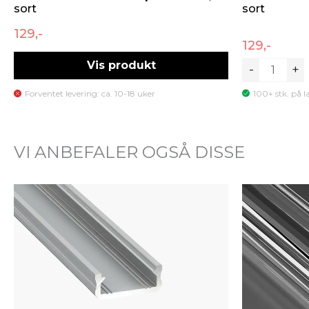
sort
sort
129,-
129,-
Vis produkt
Diffuser
-
+
for
Forventet levering: ca. 10-18 uker
100+ stk. på 
aluminiumsp
C1919,
sort
VI ANBEFALER OGSÅ DISSE
antall