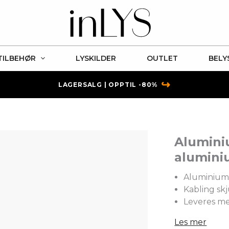
TILBEHØR
LYSKILDER
OUTLET
BELY
↪
LAGERSALG | OPPTIL -80%
Alumini
alumin
Aluminiums
Kabling skj
Leveres me
Les mer