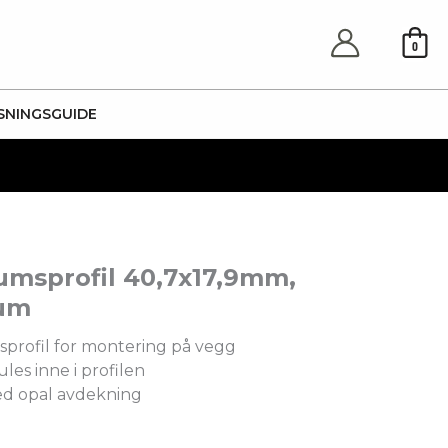
0
SNINGSGUIDE
umsprofil 40,7x17,9mm,
ium
profil for montering på vegg
ules inne i profilen
d opal avdekning