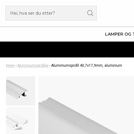
Hopp
Products
rett
search
til
innholdet
LAMPER OG 
Hjem
-
Aluminiumsprofiler
-
Aluminiumsprofil 40,7x17,9mm, aluminium