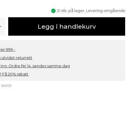
21 stk. på lager. Levering omgående
ofil
+
Legg i handlekurv
over 999,-
 utvidet returrett
ring. Ordre før 14. sendes samme dag
 Få 20% rabatt
:
W001