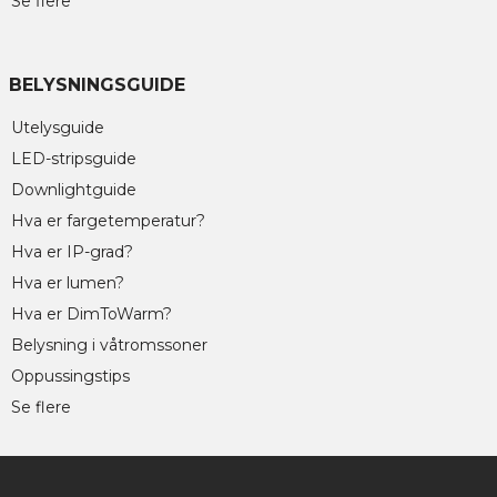
Se flere
BELYSNINGSGUIDE
Utelysguide
LED-stripsguide
Downlightguide
Hva er fargetemperatur?
Hva er IP-grad?
Hva er lumen?
Hva er DimToWarm?
Belysning i våtromssoner
Oppussingstips
Se flere