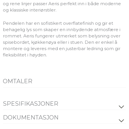
og rene linjer passer Aeris perfekt inn i både moderne
og klassiske interiørstiler.
Pendelen har en sofistikert overflatefinish og gir et
behagelig lys som skaper en innbydende atmosfære i
rommet. Aeris fungerer utmerket som belysning over
spisebordet, kjøkkenøya eller i stuen. Den er enkel å
montere og leveres med en justerbar ledning som gir
fleksibilitet i høyden.
OMTALER
SPESIFIKASJONER
ELEKTRISK DATA
DOKUMENTASJON