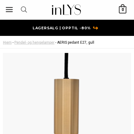
Hopp
0
rett
til
innholdet
↪
LAGERSALG | OPPTIL -80%
Hjem
-
Pendel- og hengelamper
-
AERIS pedant E27, gull