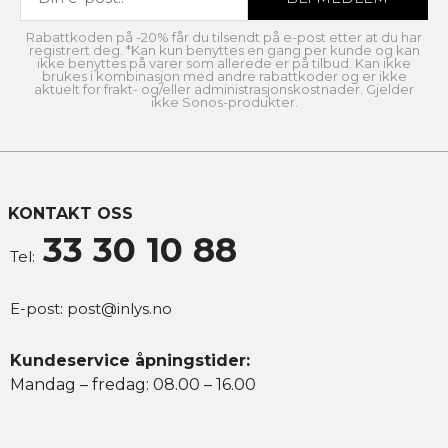
Rabattkoden på -20% får du tilsendt på e-post etter at du har
registrert deg. *Kan kun benyttes en gang per kunde og kan
ikke benyttes på varer som allerede er på tilbud. Kan ikke
brukes i kombinasjon med andre rabattkoder og er ikke
aktuelt for frakt- og/eller administrasjonskostnader. Gjelder
ikke Sonos-produkter.
KONTAKT OSS
33 30 10 88
Tel:
E-post:
post@inlys.no
Kundeservice åpningstider:
Mandag – fredag: 08.00 – 16.00