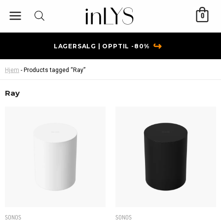
Hopp
0
rett
til
innholdet
↪
LAGERSALG | OPPTIL -80%
Hjem
-
Products tagged “Ray”
Ray
SONOS
SONOS