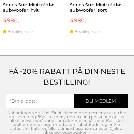
Sonos Sub Mini trådløs
Sonos Sub Mini trådløs
subwoofer, hvit
subwoofer, sort
4980,-
4980,-
Bestillingsvare
Bestillingsvare
FÅ -20% RABATT PÅ DIN NESTE
BESTILLING!
Rabattkoden på -20% får du tilsendt på e-post etter at du har
registrert deg. *Kan kun benyttes en gang per kunde og kan
ikke benyttes på varer som allerede er på tilbud. Kan ikke
brukes i kombinasjon med andre rabattkoder og er ikke
aktuelt for frakt- og/eller administrasjonskostnader. Gjelder
ikke Sonos-produkter.