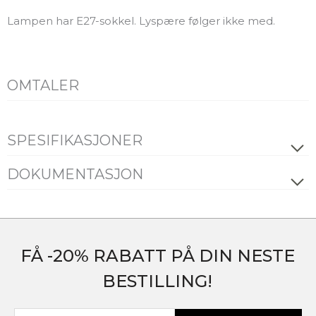
Lampen har E27-sokkel. Lyspære følger ikke med.
OMTALER
SPESIFIKASJONER
ELEKTRISK DATA
DOKUMENTASJON
Datablad
FDV
Energimerking
Dimmetype
Avhengig av lyskilde
Spenning [V]
230V 50Hz
Alle filer (ZIP)
Installasjonsmanual
FÅ -20% RABATT PÅ DIN NESTE
Isolasjonsklasse
2
BESTILLING!
Sokkel
E27
Maks effekt, lyskilde [W]
40