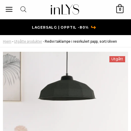
Hopp
0
rett
til
innholdet
↪
LAGERSALG | OPPTIL -80%
Hjem
-
Utgåtte produkter
-
Redivi taklampe i resirkulert papp, sort/oliven
Utgått