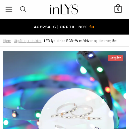
Hopp
0
rett
til
innholdet
↪
LAGERSALG | OPPTIL -80%
Hjem
-
Utgåtte produkter
-
LED-lys stripe RGB+W m/driver og dimmer, 5m
Utgått