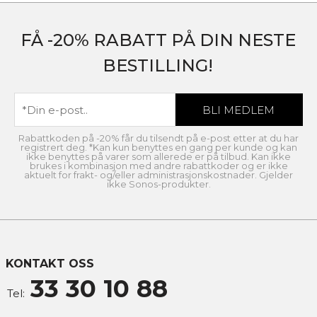
FÅ -20% RABATT PÅ DIN NESTE
BESTILLING!
Rabattkoden på -20% får du tilsendt på e-post etter at du har
registrert deg. *Kan kun benyttes en gang per kunde og kan
ikke benyttes på varer som allerede er på tilbud. Kan ikke
brukes i kombinasjon med andre rabattkoder og er ikke
aktuelt for frakt- og/eller administrasjonskostnader. Gjelder
ikke Sonos-produkter.
KONTAKT OSS
33 30 10 88
Tel: