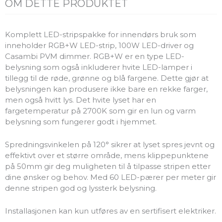
OM DETTE PRODUKTET
Komplett LED-stripspakke for innendørs bruk som
inneholder RGB+W LED-strip, 100W LED-driver og
Casambi PVM dimmer. RGB+W er en type LED-
belysning som også inkluderer hvite LED-lamper i
tillegg til de røde, grønne og blå fargene. Dette gjør at
belysningen kan produsere ikke bare en rekke farger,
men også hvitt lys. Det hvite lyset har en
fargetemperatur på 2700K som gir en lun og varm
belysning som fungerer godt i hjemmet.
Spredningsvinkelen på 120° sikrer at lyset spres jevnt og
effektivt over et større område, mens klippepunktene
på 50mm gir deg muligheten til å tilpasse stripen etter
dine ønsker og behov. Med 60 LED-pærer per meter gir
denne stripen god og lyssterk belysning.
Installasjonen kan kun utføres av en sertifisert elektriker.