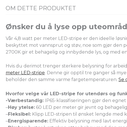
OM DETTE PRODUKTET
Ønsker du å lyse opp uteområder
Vår 4,8 watt per meter LED-stripe er den ideelle løsnin
beskyttet mot vannsprut og støv, noe som gjør den p
2700K gir et behagelig og innbydende lys, og med en h
Hvis du derimot trenger sterkere belysning for arbeid
meter LED-stripe
. Denne gir opptil tre ganger så mye
beholder den samme varme fargetemperaturen.
Se 
Hvorfor velge vår LED-stripe for utendørs og fun
-Værbestandig:
IP65-klassifiseringen gjør den egnet
–
Høy ytelse:
60 LED per meter gir jevnt og behagelig 
–
Fleksibel:
Klipp LED-stripen til ønsket lengde med 
–
Energisparende:
Effektiv belysning med lavt energ