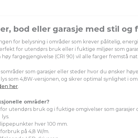
, bod eller garasje med stil og 
gen for belysning i områder som krever pålitelig, energie
erfekt for utendørs bruk eller i fuktige miljøer som ga
øy fargegjengivelse (CRI 90) vil alle farger fremstå nat
sområder som garasjer eller steder hvor du ønsker høyere
 lys som 4,8W-versjonen, og sikrer optimal synlighet i 
den her
.
ksjonelle områder?
 for utendørs bruk og i fuktige omgivelser som garasjer 
lys.
klippepunkter hver 100 mm.
iforbruk på 4,8 W/m.