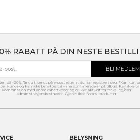
20% RABATT PÅ DIN NESTE BESTILLI
n på -20% får du tilsendt på e-post etter at du har registrert deg. *Kan kun b
per kunde og kan ikke benyttes på varer som allerede er på tilbud. Kan ikke br
kombinasjon med andre rabattkoder og er ikke aktuelt for frakt- og/eller
administrasjonskostnader. Gjelder ikke Sonos-produkter.
VICE
BELYSNING