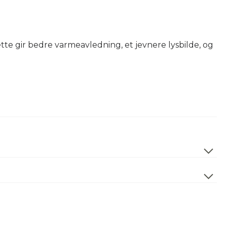
ette gir bedre varmeavledning, et jevnere lysbilde, og
120°
2700