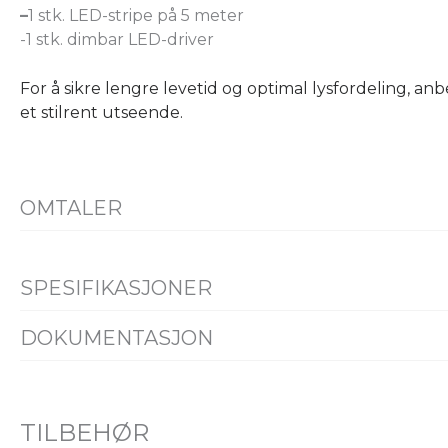
–
1 stk. LED-stripe på 5 meter
-1 stk. dimbar LED-driver
For å sikre lengre levetid og optimal lysfordeling, an
et stilrent utseende.
OMTALER
SPESIFIKASJONER
PRODUKT
DOKUMENTASJON
Datablad
FDV
Alle filer (ZIP)
IP-grad
IP65
Lengde [mm]
5000
TILBEHØR