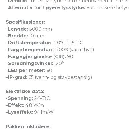
–
Dimbar:
Juster lysstyrken etter behov med den me
–
Alternativ for høyere lysstyrke:
For sterkere belysn
Spesifikasjoner:
-Lengde:
5000 mm
–
Bredde:
10 mm
–
Driftstemperatur:
-20°C til 50°C
–
Fargetemperatur:
2700K (varm hvit)
–
Fargegjengivelse (CRI):
90
–
Spredningsvinkel:
120°
–
LED per meter:
60
–
IP-grad:
65 (vann- og støvbestandig)
Elektriske data:
-Spenning:
24VDC
–
Effekt:
4,8 W/m
–
Lyseffekt:
94 lm/W
Pakken inkluderer: