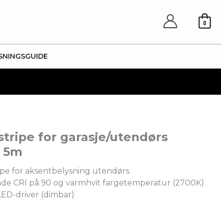
0
SNINGSGUIDE
stripe for garasje/utendørs
 5m
ripe for aksentbelysning utendørs
e CRI på 90 og varmhvit fargetemperatur (2700K)
LED-driver (dimbar)