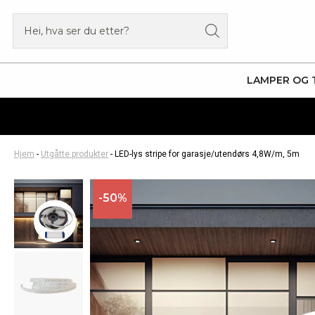
Hopp
Products
rett
search
til
innholdet
LAMPER OG 
Hjem
-
Utgåtte produkter
-
LED-lys stripe for garasje/utendørs 4,8W/m, 5m
-50%