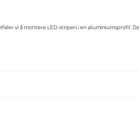
befaler vi å montere LED-stripen i en aluminiumsprofil. D
LYSTEKNISK
Spredningsvinkel [°]
Fargetemperatur [K]