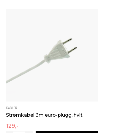
Bredde [mm]
10
Vekt [kg]
0.15
Driftstemperatur [°C]
-20 - 50
MONTERING / TILKOBLING
Klippepunkt [mm]
100
Maksimal lengde [m]
5
KABLER
Strømkabel 3m euro-plugg, hvit
129,-