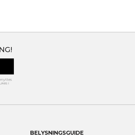
NG!
enyttes
ukes i
BELYSNINGSGUIDE