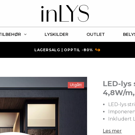
TILBEHØR
LYSKILDER
OUTLET
BELY
↪
LAGERSALG | OPPTIL -80%
LED-lys 
Utgått
4,8W/m,
LED-lys st
Imponerend
Inkludert 
Les mer