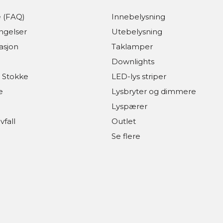
 (FAQ)
Innebelysning
ingelser
Utebelysning
asjon
Taklamper
Downlights
 Stokke
LED-lys striper
e
Lysbryter og dimmere
Lyspærer
vfall
Outlet
Se flere